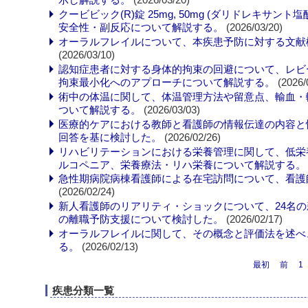
クービビック(R)錠 25mg, 50mg (ダリドレ
安全性・副反応について解説する。
(2026/03/20)
オーラルフレイルについて、本疾患予防に対する文献
(2026/03/10)
認知症患者に対する身体的拘束の回避について、レビ
拘束最小化へのアプローチについて解説する。
(2026/
術中の体温に関して、体温管理方法や留意点、輸血・
ついて解説する。
(2026/03/03)
医療的ケアにおける教師と看護師の情報伝達の内容と
回答を基に検討した。
(2026/02/26)
リハビリテーションにおける栄養管理に関して、低栄
ルコペニア、栄養療法・リハ栄養について解説する。
急性期病院病棟看護師による在宅訪問について、看護
(2026/02/24)
新人看護師のリアリティ・ショックについて、24名
の離職予防支援について検討した。
(2026/02/17)
オーラルフレイルに関して、その概念と評価法を述べ
る。
(2026/02/13)
最初
前
1
疾患分類一覧