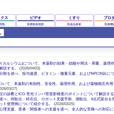
ックス
ビデオ
くすり
プロ
閲覧
医療動画視聴
医薬品検索
医療機
ch
ビテクスカルシウム)について、本薬剤の効果・効能や用法・用量、薬理
解説する。
(2026/04/03)
分類を述べ、投与速度、ビタミン・微量元素、およびNPC/N比に
0mgについて、本薬剤の有効性、安全性、薬理作用、および薬物相互作
026/03/27)
の診断とICG 蛍光リンパ管造影検査のポイントについて解説す
述べ、仰臥位・砕石位、ロボット支援手術、側臥位、4点式架台を
ット使用例について紹介する。
(2026/03/25)
心理支援、患者・関係者への支援を述べ、全人的な苦痛への対応に