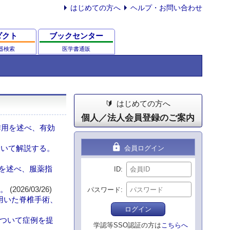
はじめての方へ
ヘルプ・お問い合わせ
ダクト
ブックセンター
器検索
医学書通販
はじめての方へ
個人／法人会員登録のご案内
作用を述べ、有効
lock
ついて解説する。
会員ログイン
用を述べ、服薬指
ID
る。
(2026/03/26)
パスワード
用いた脊椎手術、
ログイン
ついて症例を提
学認等SSO認証の方は
こちらへ