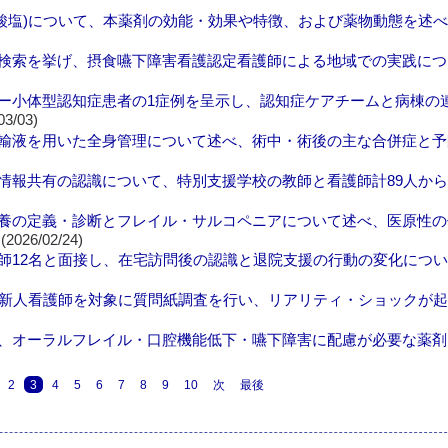
キサント塩酸塩)について、本薬剤の効能・効果や特徴、および薬物動態を述
検索を挙げ、摂食嚥下障害看護認定看護師による地域での実践につ
ー小体型認知症患者の1症例を呈示し、認知症ケアチームと病棟の
03/03)
輸液を用いた全身管理について述べ、術中・術後の主な合併症と予
情報共有の認識について、特別支援学校の教師と看護師計89人か
養の定義・診断とフレイル・サルコペニアについて述べ、医原性の
(2026/02/24)
師12名と面接し、在宅訪問後の認識と退院支援の行動の変化につ
の新人看護師を対象に質問紙調査を行い、リアリティ・ショックが
、オーラルフレイル・口腔機能低下・嚥下障害に配慮が必要な薬剤
2
3
4
5
6
7
8
9
10
次
最後