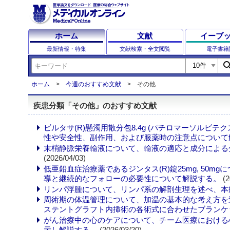
ホーム
文献
イーブ
最新情報・特集
文献検索・全文閲覧
電子書籍
sear
ホーム
今週のおすすめ文献
その他
疾患分類「その他」のおすすめ文献
ビルタサ(R)懸濁用散分包8.4g (パチロマーソル
性や安全性、副作用、および服薬時の注意点について
末梢静脈栄養輸液について、輸液の適応と成分による
(2026/04/03)
低亜鉛血症治療薬であるジンタス(R)錠25mg, 5
導と継続的なフォローの必要性について解説する。
(2
リンパ浮腫について、リンパ系の解剖生理を述べ、本症
周術期の体温管理について、加温の基本的な考え方を
ステントグラフト内挿術の各術式に合わせたブランケ
がん治療中の心のケアについて、チーム医療における
示し解説する。
(2026/03/20)