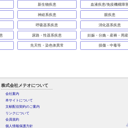
新生物疾患
血液疾患/免疫機構障
神経系疾患
眼疾患
呼吸器系疾患
消化器系疾患
患
尿路・性器系疾患
妊娠・分娩・産褥・周
先天性・染色体異常
損傷・中毒等
株式会社メテオについて
会社案内
本サイトについて
文献配信契約のご案内
リンクについて
会員規約
個人情報保護方針