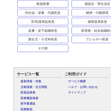
救急医療
感染症・寄生虫症
内分泌・栄養・代謝疾患
精神・行動障害
耳/乳様突起疾患
循環器系疾患
皮膚・皮下組織疾患
筋骨格・結合組織疾
新生児・小児科疾患
アレルギー疾患
その他
サービス一覧
ご利用ガイド
最新情報・特集
サービス概要
文献検索・全文閲覧
ヘルプ・お問い合わせ
医薬品検索
サイトマップ
医療機器検索
医学書通販
医療動画