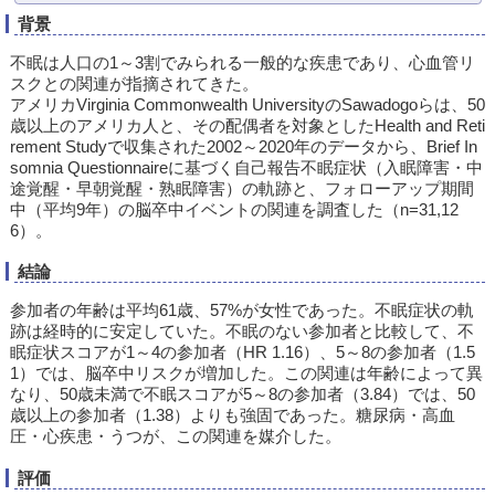
背景
不眠は人口の1～3割でみられる一般的な疾患であり、心血管リ
スクとの関連が指摘されてきた。
アメリカVirginia Commonwealth UniversityのSawadogoらは、50
歳以上のアメリカ人と、その配偶者を対象としたHealth and Reti
rement Studyで収集された2002～2020年のデータから、Brief In
somnia Questionnaireに基づく自己報告不眠症状（入眠障害・中
途覚醒・早朝覚醒・熟眠障害）の軌跡と、フォローアップ期間
中（平均9年）の脳卒中イベントの関連を調査した（n=31,12
6）。
結論
参加者の年齢は平均61歳、57%が女性であった。不眠症状の軌
跡は経時的に安定していた。不眠のない参加者と比較して、不
眠症状スコアが1～4の参加者（HR 1.16）、5～8の参加者（1.5
1）では、脳卒中リスクが増加した。この関連は年齢によって異
なり、50歳未満で不眠スコアが5～8の参加者（3.84）では、50
歳以上の参加者（1.38）よりも強固であった。糖尿病・高血
圧・心疾患・うつが、この関連を媒介した。
評価