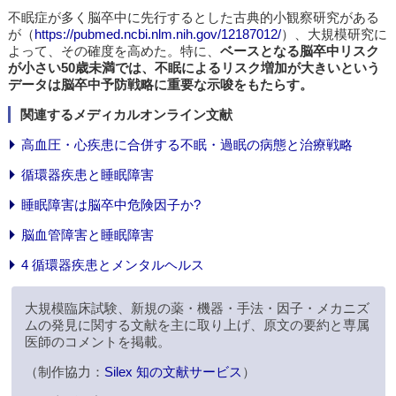
不眠症が多く脳卒中に先行するとした古典的小観察研究がある
が（
https://pubmed.ncbi.nlm.nih.gov/12187012/
）、大規模研究に
よって、その確度を高めた。特に、
ベースとなる脳卒中リスク
が小さい50歳未満では、不眠によるリスク増加が大きいという
データは脳卒中予防戦略に重要な示唆をもたらす。
関連するメディカルオンライン文献
高血圧・心疾患に合併する不眠・過眠の病態と治療戦略
循環器疾患と睡眠障害
睡眠障害は脳卒中危険因子か?
脳血管障害と睡眠障害
4 循環器疾患とメンタルヘルス
大規模臨床試験、新規の薬・機器・手法・因子・メカニズ
ムの発見に関する文献を主に取り上げ、原文の要約と専属
医師のコメントを掲載。
（制作協力：
Silex 知の文献サービス
）