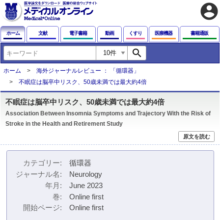
account_circle
ホーム
文献
電子書籍
動画
くすり
医療機器
書籍通販
search
ホーム
海外ジャーナルレビュー ： 「循環器」
不眠症は脳卒中リスク、50歳未満では最大約4倍
不眠症は脳卒中リスク、50歳未満では最大約4倍
Association Between Insomnia Symptoms and Trajectory With the Risk of
Stroke in the Health and Retirement Study
原文を読む
カテゴリー
循環器
ジャーナル名
Neurology
年月
June 2023
巻
Online first
開始ページ
Online first