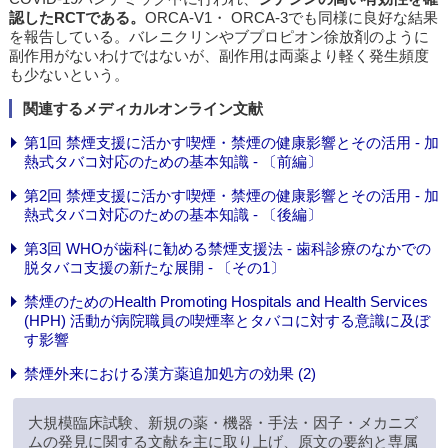
認したRCTである。
ORCA-V1・ ORCA-3でも同様に良好な結果
を報告している。バレニクリンやブプロピオン徐放剤のように
副作用がないわけではないが、副作用は両薬より軽く発生頻度
も少ないという。
関連するメディカルオンライン文献
第1回 禁煙支援に活かす喫煙・禁煙の健康影響とその活用 - 加
熱式タバコ対応のための基本知識 - 〔前編〕
第2回 禁煙支援に活かす喫煙・禁煙の健康影響とその活用 - 加
熱式タバコ対応のための基本知識 - 〔後編〕
第3回 WHOが歯科に勧める禁煙支援法 - 歯科診療のなかでの
脱タバコ支援の新たな展開 - 〔その1〕
禁煙のためのHealth Promoting Hospitals and Health Services
(HPH) 活動が病院職員の喫煙率とタバコに対する意識に及ぼ
す影響
禁煙外来における漢方薬追加処方の効果 (2)
大規模臨床試験、新規の薬・機器・手法・因子・メカニズ
ムの発見に関する文献を主に取り上げ、原文の要約と専属