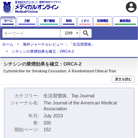
account_circle
ホーム
文献
電子書籍
動画
くすり
医療機器
書籍通販
search
ホーム
海外ジャーナルレビュー ： 「生活習慣病」
シチシンの禁煙効果を確立：ORCA-2
シチシンの禁煙効果を確立：ORCA-2
Cytisinicline for Smoking Cessation: A Randomized Clinical Trial
原文を読む
カテゴリー
生活習慣病、Top Journal
ジャーナル名
The Journal of the American Medical
Association
年月
July 2023
巻
330
開始ページ
152