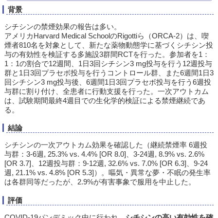
背景
シチシンの禁煙効果の報告は多い。
アメリカHarvard Medical SchoolのRigottiら（ORCA-2）は、喫
煙者810名を対象として、新たな薬物動態学に基づくシチシン投
与の有効性を検証する多施設3群間RCTを行った。参加者を1：
1：1の割合で12週間、1日3回シチシン3 mg投与を行う12週投与
群と1日3回プラセボ投与を行うコントロール群、また6週間1日3
回シチシン3 mg投与後、6週間1日3回プラセボ投与を行う6週投
与群に割り付け、全患者に行動支援を行った。一次アウトカム
は、試験期間最終4週目での生化学的検証による禁煙継続であ
る。
結論
シチシンの一次アウトカム効果を確認した（継続禁煙率 6週投
与群：3-6週, 25.3% vs. 4.4% [OR 8.0]、3-24週, 8.9% vs. 2.6%
[OR 3.7]、12週投与群：9-12週, 32.6% vs. 7.0% [OR 6.3]、9-24
週, 21.1% vs. 4.8% [OR 5.3]）。嘔気・異常な夢・不眠の発生率
は各群同等だったが、2.9%が有害事象で服用を中止した。
評価
COVID-19パンデミック中に行われ、
シチシンの高い有効性を確