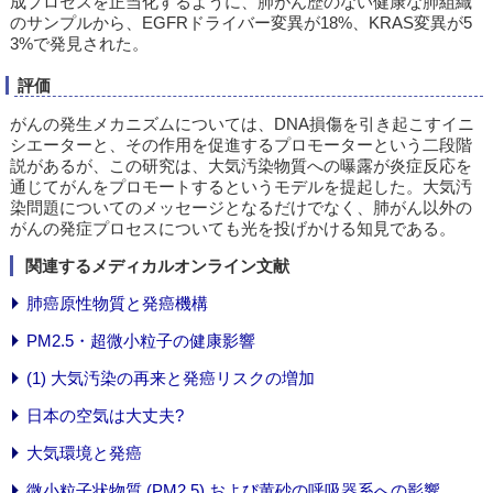
成プロセスを正当化するように、肺がん歴のない健康な肺組織
のサンプルから、EGFRドライバー変異が18%、KRAS変異が5
3%で発見された。
評価
がんの発生メカニズムについては、DNA損傷を引き起こすイニ
シエーターと、その作用を促進するプロモーターという二段階
説があるが、この研究は、大気汚染物質への曝露が炎症反応を
通じてがんをプロモートするというモデルを提起した。大気汚
染問題についてのメッセージとなるだけでなく、肺がん以外の
がんの発症プロセスについても光を投げかける知見である。
関連するメディカルオンライン文献
肺癌原性物質と発癌機構
PM2.5・超微小粒子の健康影響
(1) 大気汚染の再来と発癌リスクの増加
日本の空気は大丈夫?
大気環境と発癌
微小粒子状物質 (PM2.5) および黄砂の呼吸器系への影響