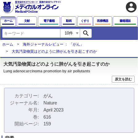
account_circle
ホーム
文献
電子書籍
動画
くすり
医療機器
書籍通販
search
ホーム
海外ジャーナルレビュー ： 「がん」
大気汚染物質はどのように肺がんを引き起こすのか
大気汚染物質はどのように肺がんを引き起こすのか
Lung adenocarcinoma promotion by air pollutants
原文を読む
カテゴリー
がん
ジャーナル名
Nature
年月
April 2023
巻
616
開始ページ
159