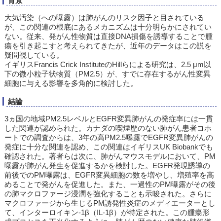
背景
大気汚染（への曝露）は肺がんのリスク因子と目されている
が、この関連の根底にあるメカニズムは十分明らかにされてい
ない。従来、発がん性物質は直接DNA損傷を誘導することで腫
瘍を引き起こすと考えられてきたが、近年のデータはこの説を
疑問視している。
イギリスFrancis Crick InstituteのHillらによる研究は、2.5 μm以
下の微小粒子状物質（PM2.5）が、すでに存在するがん性変異
細胞に与える影響を多角的に検討した。
結論
3ヵ国の地域PM2.5レベルとEGFR変異肺がんの発症率には一貫
した関連が認められた。カナダの喫煙歴のない肺がん患者コホ
ートでの調査からは、3年の高PM2.5曝露でEGFR変異肺がんの
発症に十分な関連を認め、この関連はイギリスUK Biobankでも
確認された。著者らは次に、肺がんマウスモデルにおいて、PM
曝露が肺がん発生を促進するかを検討した。EGFR発現誘導の
前後でのPM曝露は、EGFR変異細胞の数を増やし、増殖率を高
めることで発がんを促進した。また、一過性のPM曝露がその後
の肺マクロファージ浸潤を強化することも示唆された。さらに
マクロファージから生じるPM誘発性炎症のメディエーターとし
て、インターロイキン-1β（IL-1β）が特定された。この腫瘍形