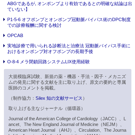
ABGであるが, オンポンプより有効であるとの明確な結論は出
ていない】
P1-5-6 オフポンプとオンポンプ冠動脈バイパス術のDPC制度
での診療報酬に関する検討
OPCAB
実地診療で用いられる診断法と治療法 冠動脈バイパス手術に
おけるオンポンプ対オフポンプの長期予後
O-8-4 メラ閉鎖回路システムLIX使用経験
大規模臨床試験、新規の薬・機器・手法・因子・メカニズ
ムの発見に関する文献を主に取り上げ、原文の要約と専属
医師のコメントを掲載。
（制作協力：
Silex 知の文献サービス
）
取り上げる主なジャーナル（循環器）
Journal of the American College of Cardiology（JACC）、L
ancet、The New England Journal of Medicine（NEJM）、
American Heart Journal （AHJ）、Circulation、The Journa