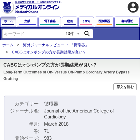
account_circle
ホーム
文献
電子書籍
動画
くすり
医療機器
書籍通販
search
ホーム
海外ジャーナルレビュー ： 「循環器」
CABGはオンポンプの方が長期結果が良い？
CABGはオンポンプの方が長期結果が良い？
Long-Term Outcomes of On- Versus Off-Pump Coronary Artery Bypass
Grafting
原文を読む
カテゴリー
循環器
ジャーナル名
Journal of the American College of
Cardiology
年月
March 2018
巻
71
開始ページ
983