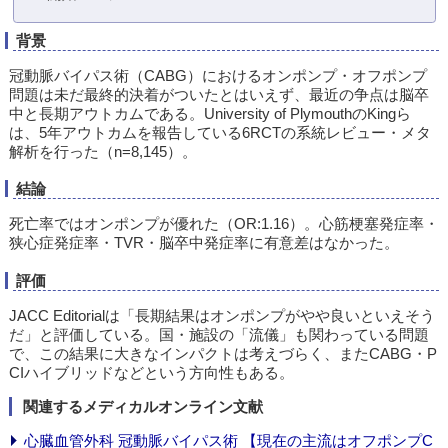
背景
冠動脈バイパス術（CABG）におけるオンポンプ・オフポンプ
問題は未だ最終的決着がついたとはいえず、最近の争点は脳卒
中と長期アウトカムである。University of PlymouthのKingら
は、5年アウトカムを報告している6RCTの系統レビュー・メタ
解析を行った（n=8,145）。
結論
死亡率ではオンポンプが優れた（OR:1.16）。心筋梗塞発症率・
狭心症発症率・TVR・脳卒中発症率に有意差はなかった。
評価
JACC Editorialは「長期結果はオンポンプがやや良いといえそう
だ」と評価している。国・施設の「流儀」も関わっている問題
で、この結果に大きなインパクトは考えづらく、またCABG・P
CIハイブリッドなどという方向性もある。
関連するメディカルオンライン文献
心臓血管外科 冠動脈バイパス術 【現在の主流はオフポンプC