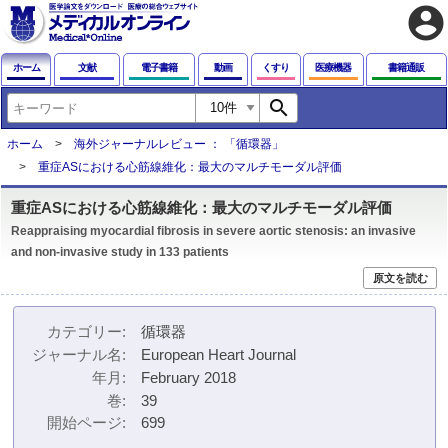
account_circle
ホーム
文献
電子書籍
動画
くすり
医療機器
書籍通販
search
ホーム
海外ジャーナルレビュー ： 「循環器」
重症ASにおける心筋線維化：最大のマルチモーダル評価
重症ASにおける心筋線維化：最大のマルチモーダル評価
Reappraising myocardial fibrosis in severe aortic stenosis: an invasive
and non-invasive study in 133 patients
原文を読む
カテゴリー
循環器
ジャーナル名
European Heart Journal
年月
February 2018
巻
39
開始ページ
699