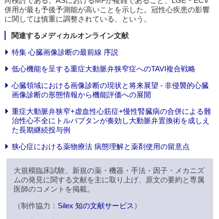
向検討である。ASにおけるMFが複雑であること、LGE・ECV
併用が最も予後予測能が高いことを示した。冠性心疾患の影響
に関しては慎重に調整されている、という。
関連するメディカルオンライン文献
特集 心臓画像診断の最前線 序説
低心機能を呈する重症大動脈弁狭窄症へのTAVI複合戦略
心臓領域における画像診断の現状と将来展望 - 非侵襲的心臓
画像診断の形態情報から機能評価への展開
重症大動脈弁狭窄+虚血性心筋症+慢性腎臓病の合併による難
治性心不全にトルバプタンが奏効し大動脈弁置換術を成しえ
た長期継続投与例
狭心症における薬物療法 病態理解と薬剤使用の留意点
大規模臨床試験、新規の薬・機器・手法・因子・メカニズ
ムの発見に関する文献を主に取り上げ、原文の要約と専属
医師のコメントを掲載。
（制作協力：
Silex 知の文献サービス
）