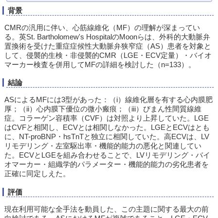
背景
CMRの汎用に伴い、心筋線維化（MF）の理解が深まってい
る。英St. Bartholomew's HospitalのMoonらは、外科的大動脈弁
置換術を受けた重症症候性大動脈弁狭窄症（AS）患者を対象と
して、侵襲的生検・非侵襲的CMR（LGE・ECV定量）・バイオ
マーカー検査を併用してMFの詳細を検討した（n=133）。
結論
ASによるMFには3型があった：（i）線維化層を有する心内膜肥
厚；（ii）心内膜下優位の微小瘢痕；（iii）びまん性間質線維
症。コラーゲン容積率（CVF）は対照より上昇していた。LGE
はCVFと相関し、ECVとは相関しなかった。LGEとECVはとも
に、NT-proBNP・hsTnTと独立に相関していた。高ECVは、LV
リモデリング・左室駆出率・機能的能力の悪化と関連してい
た。ECVとLGEを組み合わせることで、LVリモデリング・バイ
オマーカー・組織学的パラメーター・機能的能力の劣化患者を
正確に同定しえた。
評価
現在利用可能な全手法を動員した、この主題に関する最大の前