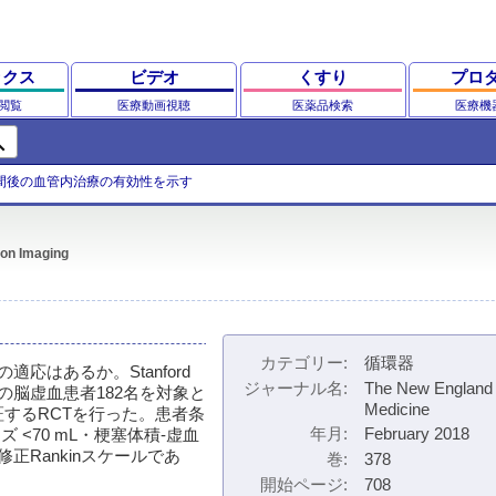
ックス
ビデオ
くすり
プロ
閲覧
医療動画視聴
医薬品検索
医療機
ch
時間後の血管内治療の有効性を示す
ion Imaging
カテゴリー
循環器
応はあるか。Stanford
ジャーナル名
The New England 
6時間後の脳虚血患者182名を対象と
Medicine
するRCTを行った。患者条
年月
February 2018
<70 mL・梗塞体積‐虚血
正Rankinスケールであ
巻
378
開始ページ
708