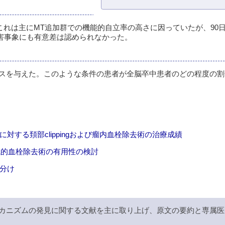
。これは主にMT追加群での機能的自立率の高さに因っていたが、90
篤有害事象にも有意差は認められなかった。
デンスを与えた。このような条件の患者が全脳卒中患者のどの程度の
瘤に対する頚部clippingおよび瘤内血栓除去術の治療成績
による機械的血栓除去術の有用性の検討
使い分け
カニズムの発見に関する文献を主に取り上げ、原文の要約と専属医