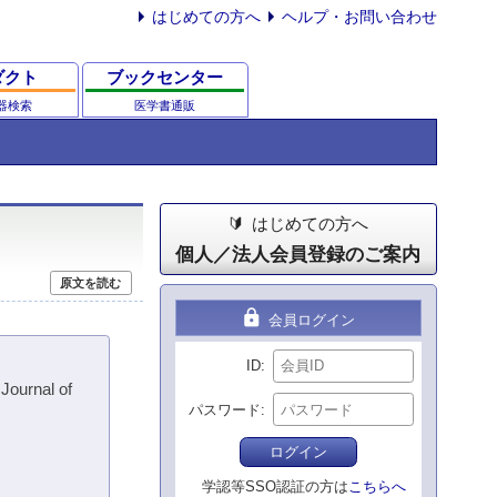
はじめての方へ
ヘルプ・お問い合わせ
ダクト
ブックセンター
器検索
医学書通販
はじめての方へ
個人／法人会員登録のご案内
原文を読む
lock
会員ログイン
ID
Journal of
パスワード
ログイン
学認等SSO認証の方は
こちらへ