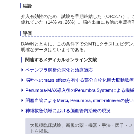
結論
介入有効性のため、試験を早期終結した（OR:2.77）
優れていた（14% vs. 26%）。脳内出血にも他の重
評価
DAWNとともに、この条件下でのMTにクラスI エビ
明確なデータはないようである。
関連するメディカルオンライン文献
ペナンブラ解析の深化と治療適応
脳幹へのmass effectを有する部分血栓化巨大脳動脈
Penumbra-MAX導入後のPenumbra System
閉塞血管によるMerci, Penumbra, stent-retrieverの
神経救急領域における脳血管内治療の現況
大規模臨床試験、新規の薬・機器・手法・因子・メ
トを掲載。