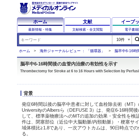
ホーム
文献
イーブ
最新情報・特集
文献検索・全文閲覧
電子書籍
sear
ホーム
海外ジャーナルレビュー ： 「循環器」
脳卒中6‐16
脳卒中6‐16時間後の血管内治療の有効性を示す
Thrombectomy for Stroke at 6 to 16 Hours with Selection by Perfus
背景
発症6時間以後の脳卒中患者に対して血栓除去術（MT）の適
UniversityのAlbersら（DEFUSE 3）は、発症6‐1
して、標準薬物療法へのMTの追加の効果・安全性を検証
件は、閉塞部位（近位中大脳動脈/内頸動脈）・梗塞サイズ 
域体積比≧1.8であり、一次アウトカムは、90日時点での修
る。