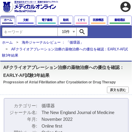
account_circle
ホーム
文献
電子書籍
動画
くすり
医療機器
書籍通販
search
ホーム
海外ジャーナルレビュー ： 「循環器」
AFクライオアブレーション治療の薬物治療への優位を確認：EARLY-AF試
験3年結果
AFクライオアブレーション治療の薬物治療への優位を確認：
EARLY-AF試験3年結果
Progression of Atrial Fibrillation after Cryoablation or Drug Therapy
原文を読む
カテゴリー
循環器
ジャーナル名
The New England Journal of Medicine
年月
November 2022
巻
Online first