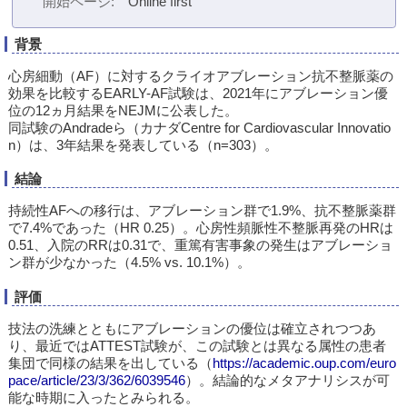
開始ページ
Online first
背景
心房細動（AF）に対するクライオアブレーション抗不整脈薬の
効果を比較するEARLY-AF試験は、2021年にアブレーション優
位の12ヵ月結果をNEJMに公表した。
同試験のAndradeら（カナダCentre for Cardiovascular Innovatio
n）は、3年結果を発表している（n=303）。
結論
持続性AFへの移行は、アブレーション群で1.9%、抗不整脈薬群
で7.4%であった（HR 0.25）。心房性頻脈性不整脈再発のHRは
0.51、入院のRRは0.31で、重篤有害事象の発生はアブレーショ
ン群が少なかった（4.5% vs. 10.1%）。
評価
技法の洗練とともにアブレーションの優位は確立されつつあ
り、最近ではATTEST試験が、この試験とは異なる属性の患者
集団で同様の結果を出している（
https://academic.oup.com/euro
pace/article/23/3/362/6039546
）。結論的なメタアナリシスが可
能な時期に入ったとみられる。