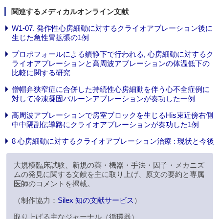
関連するメディカルオンライン文献
W1-07. 発作性心房細動に対するクライオアブレーション後に
生じた急性胃拡張の1例
プロポフォールによる鎮静下で行われる, 心房細動に対するク
ライオアブレーションと高周波アブレーションの体温低下の
比較に関する研究
僧帽弁狭窄症に合併した持続性心房細動を伴う心不全症例に
対して冷凍凝固バルーンアブレーションが奏功した一例
高周波アブレーションで房室ブロックを生じるHis束近傍右側
中中隔副伝導路にクライオアブレーションが奏功した1例
8 心房細動に対するクライオアブレーション治療 : 現状と今後
大規模臨床試験、新規の薬・機器・手法・因子・メカニズ
ムの発見に関する文献を主に取り上げ、原文の要約と専属
医師のコメントを掲載。
（制作協力：
Silex 知の文献サービス
）
取り上げる主なジャーナル（循環器）