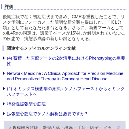
評価
後期症状でなく初期症状まで含め、CMRを重視したことで、リ
スク予測にフォーカスした簡明な新分類を提出した。「ICL分
類」として新たなたたき台となる。さらに、新規マーカとして
のIL4Rαの同定は、遺伝子ベースが15%しか解明されていないこ
の疾患で、病態形成論の新しい鍵となりえる。
関連するメディカルオンライン文献
(4) 蓄積した医療データの2次活用におけるPhenotypingの重要
性
Network Medicine : A Clinical Approach for Precision Medicine
and Personalized Therapy in Coronary Heart Disease
(4) オミックス検査学の潮流 : ゲノムファーストからオミック
スファーストへ
特発性拡張型心筋症
拡張型心筋症でゲノム解析は必要ですか?
大規模臨床試験、新規の薬・機器・手法・因子・メカニズ