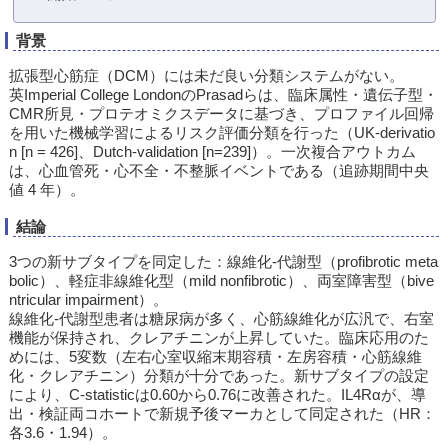
背景
拡張型心筋症（DCM）には未だ良い分類システムがない。
英Imperial College LondonのPrasadらは、臨床属性・遺伝子型・
CMR所見・プロテオミクスデータに基づき、プロファイル回帰
を用いた機械学習によるリスク評価分類を行った（UK-derivatio
n [n = 426]、Dutch-validation [n=239]）。一次複合アウトカム
は、心血管死・心不全・不整脈イベントである（追跡期間中央
値 4 年）。
結論
3つの新サブタイプを同定した：線維化-代謝型（profibrotic meta
bolic）、軽症非線維化型（mild nonfibrotic）、両室障害型（bive
ntricular impairment）。
線維化-代謝型患者は糖尿病が多く、心筋線維化が広汎で、右室
機能が保持され、クレアチニンが上昇していた。臨床応用のた
めには、5変数（左右心室収縮末期容積・左房容積・心筋線維
化・クレアチニン）分類が十分であった。新サブタイプの設定
により、C-statisticは0.60から0.76に改善された。IL4Rαが、導
出・検証両コホートで新規予後マーカとして同定された（HR：
各3.6・1.94）。