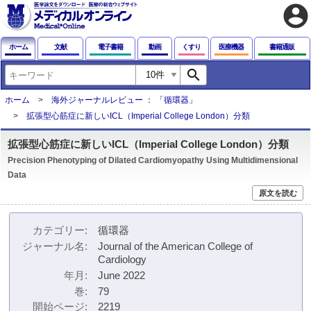
account_circle
ホーム
文献
電子書籍
動画
くすり
医療機器
書籍通販
search
ホーム
海外ジャーナルレビュー ： 「循環器」
拡張型心筋症に新しいICL（Imperial College London）分類
拡張型心筋症に新しいICL（Imperial College London）分類
Precision Phenotyping of Dilated Cardiomyopathy Using Multidimensional
Data
原文を読む
カテゴリー
循環器
ジャーナル名
Journal of the American College of
Cardiology
年月
June 2022
巻
79
開始ページ
2219