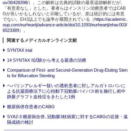
ov/30428398/
）。この解析は古典的試験の最長追跡解析だが、
「有意差なし」とした。著者らはインスリン治療患者ではCAB
Gが良いかもしれないと示唆しているが、差は統計的には有意
でない。EHJ誌上でも論争が展開されている（
https://academic.
oup.com/eurheartj/advance-article/doi/10.1093/eurheartj/ehac003/
6523389
）。
関連するメディカルオンライン文献
SYNTAX trial
14 SYNTAX II試験から考える最適の治療
Comparison of First- and Second-Generation Drug-Eluting Sten
ts for Bifurcation Stenting
ヘパリンアレルギー疑いの透析患者に対しアルガトロバンに
よる抗凝固療法下に心拍動下冠動脈バイパス術を施行し術中
静脈グラフト血栓症をきたした1例
糖尿病併存患者のCABG
SYA2-3 糖尿病合併, 冠動脈3枝病変に対するCABGの近接・遠
隔成績の検討