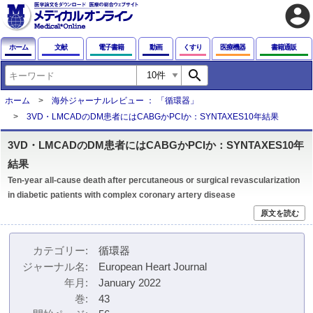
account_circle
ホーム
文献
電子書籍
動画
くすり
医療機器
書籍通販
search
ホーム
海外ジャーナルレビュー ： 「循環器」
3VD・LMCADのDM患者にはCABGかPCIか：SYNTAXES10年結果
3VD・LMCADのDM患者にはCABGかPCIか：SYNTAXES10年
結果
Ten-year all-cause death after percutaneous or surgical revascularization
in diabetic patients with complex coronary artery disease
原文を読む
カテゴリー
循環器
ジャーナル名
European Heart Journal
年月
January 2022
巻
43