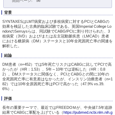
開始ページ
56
背景
SYNTAXESはLMT病変および多枝病変に対するPCIとCABGの
効果を検証した古典的臨床試験である。英国Imperial College Lo
ndonのSerruysらは、同試験でCABG/PCIに割り付けられた、3
枝病変（3VD）および/または左主冠動脈疾患（LMCAD）患者
における糖尿病（DM）ステータスと10年全死因死亡率の関連を
解析した。
結論
DM患者（n=452）では5年死亡リスクはCABGに比してPCIで高
かったが（HR：1.53）、5年～10年では逆転した（HR：0.8
2）。DMステータスに関係なく、PCIとCABGとの間に10年の
全死因死亡率に有意差はなかったが、インスリン治療患者（n=1
82）では10年全原因死亡率はPCIで高かった（47.9% vs.39.
6%）。
評価
長年の重要テーマで、最近ではFREEDOＭが、中央値7.5年追跡
結果でCABGに軍配を上げている（
https://pubmed.ncbi.nlm.nih.g