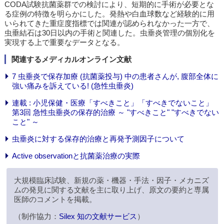
CODA試験抗菌薬群での検討により、短期的に手術が必要とな
る症例の特徴を明らかにした。発熱や白血球数など経験的に用
いられてきた重症度指標では関連が認められなかった一方で、
虫垂結石は30日以内の手術と関連した。虫垂炎管理の個別化を
実現する上で重要なデータとなる。
関連するメディカルオンライン文献
7 虫垂炎で保存加療 (抗菌薬投与) 中の患者さんが, 腹部全体に
強い痛みを訴えている! (急性虫垂炎)
連載 : 小児保健・医療「すべきこと」「すべきでないこと」
第3回 急性虫垂炎の保存的治療 ～ "すべきこと" "すべきでない
こと" ～
虫垂炎に対する保存的治療と再発予測因子について
Active observationと抗菌薬治療の実際
大規模臨床試験、新規の薬・機器・手法・因子・メカニズ
ムの発見に関する文献を主に取り上げ、原文の要約と専属
医師のコメントを掲載。
（制作協力：
Silex 知の文献サービス
）