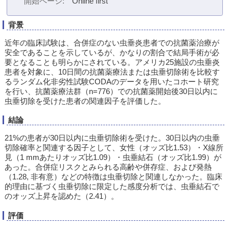
開始ページ
Online first
背景
近年の臨床試験は、合併症のない虫垂炎患者での抗菌薬治療が
安全であることを示しているが、かなりの割合で結局手術が必
要となることも明らかにされている。アメリカ25施設の虫垂炎
患者を対象に、10日間の抗菌薬療法または虫垂切除術を比較す
るランダム化非劣性試験CODAのデータを用いたコホート研究
を行い、抗菌薬療法群（n=776）での抗菌薬開始後30日以内に
虫垂切除を受けた患者の関連因子を評価した。
結論
21%の患者が30日以内に虫垂切除術を受けた。30日以内の虫垂
切除確率と関連する因子として、女性（オッズ比1.53）・X線所
見（1 mmあたりオッズ比1.09）・虫垂結石（オッズ比1.99）が
あった。合併症リスクとみられる高齢や併存症、および発熱
（1.28, 非有意）などの特徴は虫垂切除と関連しなかった。臨床
的理由に基づく虫垂切除に限定した感度分析では、虫垂結石で
のオッズ上昇を認めた（2.41）。
評価