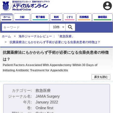
account_circle
ホーム
文献
電子書籍
動画
くすり
医療機器
書籍通販
search
ホーム
海外ジャーナルレビュー ： 「救急医療」
抗菌薬療法にもかかわらず手術が必要になる虫垂炎患者の特徴は？
抗菌薬療法にもかかわらず手術が必要になる虫垂炎患者の特徴
は？
Patient Factors Associated With Appendectomy Within 30 Days of
Initiating Antibiotic Treatment for Appendicitis
原文を読む
カテゴリー
救急医療
ジャーナル名
JAMA Surgery
年月
January 2022
巻
Online first