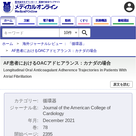
account_circle
ホーム
文献
電子書籍
動画
くすり
医療機器
書籍通販
search
ホーム
海外ジャーナルレビュー ： 「循環器」
AF患者におけるOACアドヒアランス：カナダの場合
AF患者におけるOACアドヒアランス：カナダの場合
Longitudinal Oral Anticoagulant Adherence Trajectories in Patients With
Atrial Fibrillation
原文を読む
カテゴリー
循環器
ジャーナル名
Journal of the American College of
Cardiology
年月
December 2021
巻
78
開始ページ
2395