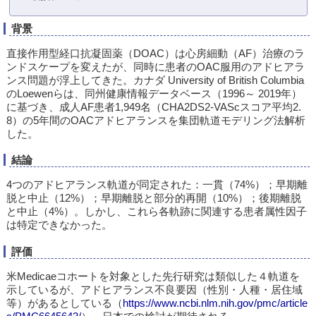
背景
直接作用型経口抗凝固薬（DOAC）は心房細動（AF）治療のラ
ンドスケープを変えたが、同時に患者のOAC服用のアドヒアラ
ンス問題が浮上してきた。カナダ University of British Columbia
のLoewenらは、同州健康情報データベース（1996～ 2019年）
に基づき、成人AF患者1,949名（CHA2DS2-VAScスコア平均2.
8）の5年間のOACアドヒアランスを集団軌道モデリング法解析
した。
結論
4つのアドヒアランス軌道が同定された：一貫（74%）；早期離
脱と中止（12%）；早期離脱と部分的再開（10%）；後期離脱
と中止（4%）。しかし、これら各軌跡に関連する患者属性因子
は特定できなかった。
評価
米Medicaeコホートを対象とした先行研究は類似した４軌道を
示しているが、アドヒアランス不良要因（性別・人種・居住域
等）があるとしている（
https://www.ncbi.nlm.nih.gov/pmc/article