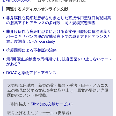
s/PMC6645643/
）。日本での検討が期待される。
関連するメディカルオンライン文献
非弁膜性心房細動患者を対象とした直接作用型経口抗凝固薬
の服薬アドヒアランスの多施設共同大規模実態調査
非弁膜症性心房細動患者における直接作用型経口抗凝固薬リ
バーロキサバン内服の実地診療下での患者アドヒアランスと
満足度調査 : CHAT-Xa study
抗凝固薬による不整脈の治療
第3回 観血的検査や周術期でも, 抗凝固薬を中止しないケース
がある?
DOACと薬物アドヒアランス
大規模臨床試験、新規の薬・機器・手法・因子・メカニズ
ムの発見に関する文献を主に取り上げ、原文の要約と専属
医師のコメントを掲載。
（制作協力：
Silex 知の文献サービス
）
取り上げる主なジャーナル（循環器）