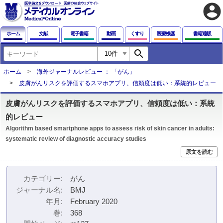
account_circle
ホーム
文献
電子書籍
動画
くすり
医療機器
書籍通販
search
ホーム
海外ジャーナルレビュー ： 「がん」
皮膚がんリスクを評価するスマホアプリ、信頼度は低い：系統的レビュー
皮膚がんリスクを評価するスマホアプリ、信頼度は低い：系統
的レビュー
Algorithm based smartphone apps to assess risk of skin cancer in adults:
systematic review of diagnostic accuracy studies
原文を読む
カテゴリー
がん
ジャーナル名
BMJ
年月
February 2020
巻
368