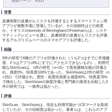
開始ページ
m127
背景
皮膚病変の皮膚がんリスクを評価するとするスマートフォン用
アプリが複数市場に登場しているが、その信頼性はどの程度
か。イギリスUniversity of BirminghamのFreemanらは、システ
マティックレビューを通じ、皮膚病変の皮膚がんリスクを評価
するアルゴリズムベースのスマホアプリを評価した。
結論
9件の研究で6種のアプリが評価された（うち2つはすでに市場撤
退、2つはアプリURLにすでにアクセスできないもの）。利用可
能なSkinScanは、1件の研究（n=15）で黒色腫検出能が評価さ
れ、感度0%、特異度100%であった。SkinVisionは2件の研究（n
=252）で評価され、悪性・前悪性病変を感度80%、特異度78%
で検出した。SkinVisionの病変評価と専門家の推奨を比較した3
件の研究では、一致率は低かった。
評価
SkinScan、SkinVisionは、現在も利用可能かつCEマークを取得
していたが、その信頼度は低かった。著者らは、これらのアプ