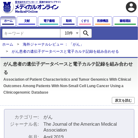
account_circle
ホーム
文献
電子書籍
動画
くすり
医療機器
書籍通販
search
ホーム
海外ジャーナルレビュー ： 「がん」
がん患者の遺伝子データベースと電子カルテ記録を組み合わせる
がん患者の遺伝子データベースと電子カルテ記録を組み合わせ
る
Association of Patient Characteristics and Tumor Genomics With Clinical
Outcomes Among Patients With Non-Small Cell Lung Cancer Using a
Clinicogenomic Database
原文を読む
カテゴリー
がん
ジャーナル名
The Journal of the American Medical
Association
年月
April 2019