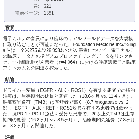
巻
321
開始ページ
1391
背景
電子カルテの普及により臨床のリアルワールドデータを大規模
に取り込むことが可能になった。Foundation Medicine IncのSing
alらは、全米275施設28,998名のがん患者について、電子カルテ
の臨床データと包括ゲノムプロファイリングデータをリンクさ
せ、非小細胞肺がん患者（n=4,064）における腫瘍遺伝子と臨床
アウトカムとの関連を探索した。
結論
ドライバー変異（EGFR・ALK・ROS1）を有する患者での標的
治療は、生存期間の延長と関連した（18.6ヶ月 vs. 11.4ヶ月）。
腫瘍変異負荷（TMB）は喫煙者で高く（8.7 /megabase vs. 2.
6）、EGFR・ALK・RET・ROS1変異を有する患者では低かっ
た。抗PD-1・PD-L1療法を受けた患者で、20以上のTMBは生存
期間の改善（16.8ヶ月 vs. 8.5ヶ月）、治療期間の延長（7.8ヶ月
vs. 3.3ヶ月）と関連した。
評価