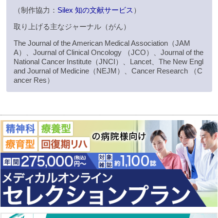
（制作協力：
Silex 知の文献サービス
）
取り上げる主なジャーナル（がん）
The Journal of the American Medical Association（JAM
A）、Journal of Clinical Oncology （JCO）、Journal of the
National Cancer Institute（JNCI）、Lancet、The New Engl
and Journal of Medicine（NEJM）、Cancer Research （C
ancer Res）