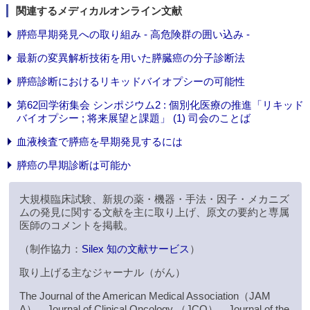
関連するメディカルオンライン文献
膵癌早期発見への取り組み - 高危険群の囲い込み -
最新の変異解析技術を用いた膵臓癌の分子診断法
膵癌診断におけるリキッドバイオプシーの可能性
第62回学術集会 シンポジウム2 : 個別化医療の推進「リキッド
バイオプシー ; 将来展望と課題」 (1) 司会のことば
血液検査で膵癌を早期発見するには
膵癌の早期診断は可能か
大規模臨床試験、新規の薬・機器・手法・因子・メカニズ
ムの発見に関する文献を主に取り上げ、原文の要約と専属
医師のコメントを掲載。
（制作協力：
Silex 知の文献サービス
）
取り上げる主なジャーナル（がん）
The Journal of the American Medical Association（JAM
A）、Journal of Clinical Oncology （JCO）、Journal of the