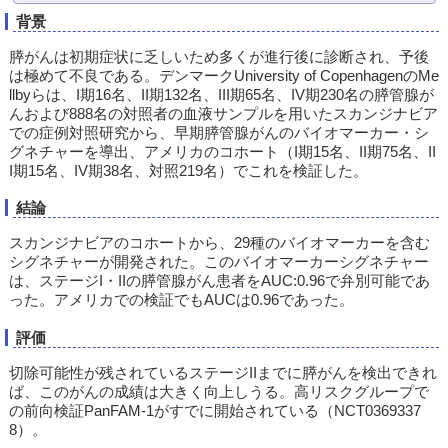
背景
膵がんは初期症状に乏しいため多くが進行後に診断され、予後
は極めて不良である。デンマークUniversity of CopenhagenのMe
llbyらは、I期16名、II期132名、III期65名、IV期230名の膵管腺が
んおよび888名の対照者の血液サンプルを用いたスカンジナビア
での症例対照研究から、早期膵管腺がんのバイオマーカー・シ
グネチャーを導出、アメリカのコホート（I期15名、II期75名、II
I期15名、IV期38名、対照219名）でこれを検証した。
結論
スカンジナビアのコホートから、29種のバイオマーカーを含む
シグネチャーが開発された。このバイオマーカーシグネチャー
は、ステージI・IIの膵管腺がん患者をAUC:0.96で弁別可能であ
った。アメリカでの検証でもAUCは0.96であった。
評価
切除可能性が残されているステージIIまでに膵がんを検出できれ
ば、このがんの成績は大きく向上しうる。高リスクグループで
の前向検証PanFAM-1がすでに開始されている（NCT0369337
8）。