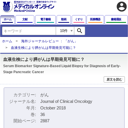
account_circle
ホーム
文献
電子書籍
動画
くすり
医療機器
書籍通販
search
ホーム
海外ジャーナルレビュー ： 「がん」
血液生検により膵がんは早期発見可能に？
血液生検により膵がんは早期発見可能に？
Serum Biomarker Signature-Based Liquid Biopsy for Diagnosis of Early-
Stage Pancreatic Cancer
原文を読む
カテゴリー
がん
ジャーナル名
Journal of Clinical Oncology
年月
October 2018
巻
36
開始ページ
2887