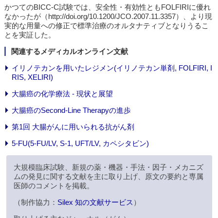
かつてのBICC-C試験では、安全性・有効性ともFOLFIRIに優れ
なかったが（http://doi.org/10.1200/JCO.2007.11.3357）、より現
実的な用量への修正で標準治療のオルタナティブとなりうるこ
とを実証した。
関連するメディカルオンライン文献
イリノテカンを用いたレジメン(イリノテカン単剤, FOLFIRI, I
RIS, XELIRI)
大腸癌の化学療法 - 現状と展望
大腸癌のSecond-Line Therapyの進歩
第1回 大腸がんに用いられる抗がん剤
5-FU(5-FU/LV, S-1, UFT/LV, カペシタビン)
大規模臨床試験、新規の薬・機器・手法・因子・メカニズ
ムの発見に関する文献を主に取り上げ、原文の要約と専属
医師のコメントを掲載。
（制作協力：
Silex 知の文献サービス
）