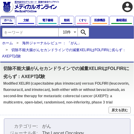
account_circle
ホーム
文献
電子書籍
動画
くすり
医療機器
書籍通販
search
ホーム
海外ジャーナルレビュー ： 「がん」
切除不能大腸がんセカンドラインでの減量XELIRIはFOLFIRIに劣らず：
AXEPT試験
切除不能大腸がんセカンドラインでの減量XELIRIはFOLFIRIに
劣らず：AXEPT試験
Modified XELIRI (capecitabine plus irinotecan) versus FOLFIRI (leucovorin,
fluorouracil, and irinotecan), both either with or without bevacizumab, as
second-line therapy for metastatic colorectal cancer (AXEPT): a
multicentre, open-label, randomised, non-inferiority, phase 3 trial
原文を読む
カテゴリー
がん
ジャーナル名
The Lancet Oncology