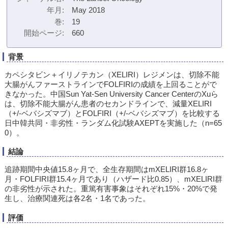
年月
May 2018
巻
19
開始ページ
660
背景
カペシタビン＋イリノテカン（XELIRI）レジメンは、切除不能
大腸がんファーストラインでFOLFIRIの成績を上回ることがで
きなかった。中国Sun Yat-Sen University Cancer CenterのXuら
は、切除不能大腸がん患者のセカンドラインで、減量XELIRI
（+/-ベバシズマブ）とFOLFIRI（+/-ベバシズマブ）を比較する
日中韓共同・非劣性・ランダム化試験AXEPTを実施した（n=65
0）。
結論
追跡期間中央値15.8ヶ月で、全生存期間はmXELIRI群16.8ヶ
月・FOLFIRI群15.4ヶ月であり（ハザード比0.85）、mXELIRI群
の非劣性が示された。重篤有害事象はそれぞれ15%・20%で発
生し、治療関連死は各2名・1名であった。
評価