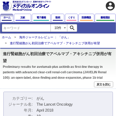
account_circle
ホーム
文献
電子書籍
動画
くすり
医療機器
書籍通販
search
ホーム
海外ジャーナルレビュー ： 「がん」
進行腎細胞がん初回治療でアベルマブ・アキシチニブ併用が有望
進行腎細胞がん初回治療でアベルマブ・アキシチニブ併用が有
望
Preliminary results for avelumab plus axitinib as first-line therapy in
patients with advanced clear-cell renal-cell carcinoma (JAVELIN Renal
100): an open-label, dose-finding and dose-expansion, phase 1b trial
原文を読む
カテゴリー
がん
ジャーナル名
The Lancet Oncology
年月
April 2018