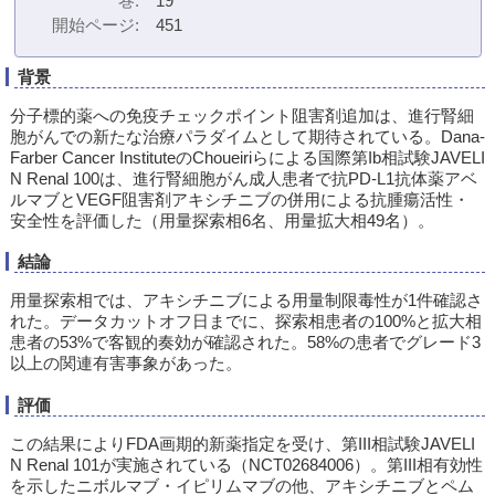
巻
19
開始ページ
451
背景
分子標的薬への免疫チェックポイント阻害剤追加は、進行腎細
胞がんでの新たな治療パラダイムとして期待されている。Dana-
Farber Cancer InstituteのChoueiriらによる国際第Ib相試験JAVELI
N Renal 100は、進行腎細胞がん成人患者で抗PD-L1抗体薬アベ
ルマブとVEGF阻害剤アキシチニブの併用による抗腫瘍活性・
安全性を評価した（用量探索相6名、用量拡大相49名）。
結論
用量探索相では、アキシチニブによる用量制限毒性が1件確認さ
れた。データカットオフ日までに、探索相患者の100%と拡大相
患者の53%で客観的奏効が確認された。58%の患者でグレード3
以上の関連有害事象があった。
評価
この結果によりFDA画期的新薬指定を受け、第III相試験JAVELI
N Renal 101が実施されている（NCT02684006）。第III相有効性
を示したニボルマブ・イピリムマブの他、アキシチニブとペム