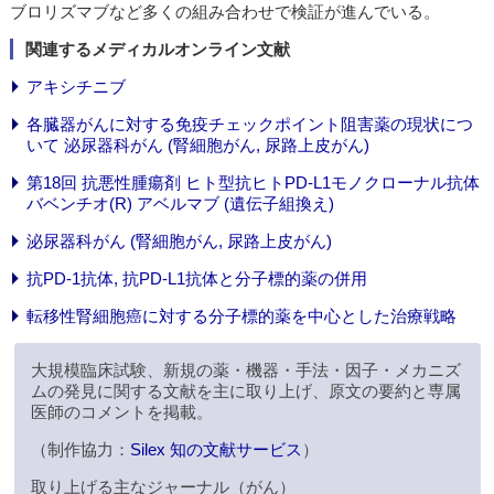
ブロリズマブなど多くの組み合わせで検証が進んでいる。
関連するメディカルオンライン文献
アキシチニブ
各臓器がんに対する免疫チェックポイント阻害薬の現状につ
いて 泌尿器科がん (腎細胞がん, 尿路上皮がん)
第18回 抗悪性腫瘍剤 ヒト型抗ヒトPD-L1モノクローナル抗体
バベンチオ(R) アベルマブ (遺伝子組換え)
泌尿器科がん (腎細胞がん, 尿路上皮がん)
抗PD-1抗体, 抗PD-L1抗体と分子標的薬の併用
転移性腎細胞癌に対する分子標的薬を中心とした治療戦略
大規模臨床試験、新規の薬・機器・手法・因子・メカニズ
ムの発見に関する文献を主に取り上げ、原文の要約と専属
医師のコメントを掲載。
（制作協力：
Silex 知の文献サービス
）
取り上げる主なジャーナル（がん）