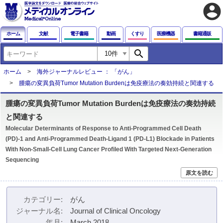
account_circle
ホーム
文献
電子書籍
動画
くすり
医療機器
書籍通販
search
ホーム
海外ジャーナルレビュー ： 「がん」
腫瘍の変異負荷Tumor Mutation Burdenは免疫療法の奏効持続と関連する
腫瘍の変異負荷Tumor Mutation Burdenは免疫療法の奏効持続
と関連する
Molecular Determinants of Response to Anti-Programmed Cell Death
(PD)-1 and Anti-Programmed Death-Ligand 1 (PD-L1) Blockade in Patients
With Non-Small-Cell Lung Cancer Profiled With Targeted Next-Generation
Sequencing
原文を読む
カテゴリー
がん
ジャーナル名
Journal of Clinical Oncology
年月
March 2018