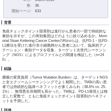
巻
36
開始ページ
633
背景
免疫チェックポイント阻害剤は進行がん患者の一部で持続的な
奏効を示すが、この有効集団はどのように絞り込めるか。Mem
orial Sloan Kettering Cancer CenterのRizviらは、抗PD-1・抗PD-
L1療法を受けた進行非小細胞肺がん患者において、臨床的アノ
テーション・奏効データを収集、ターゲット次世代シーケンシ
ング（NGS）によるプロファイルとの関連を検証した（n=24
0）。
結論
腫瘍の変異負荷（Tumor Mutation Burden）は、ターゲットNGS
と全エクソームシーケンシングでよく相関した。TMBの高い患
者では持続的な臨床ベネフィットが多くみられ（38.6% vs. 25.
1%）、無増悪生存期間も長かった。TMBは、PD-L1発現とは独
立した変数で、ともに免疫チェックポイント阻害剤のベネフィ
ットを予測した。
評価