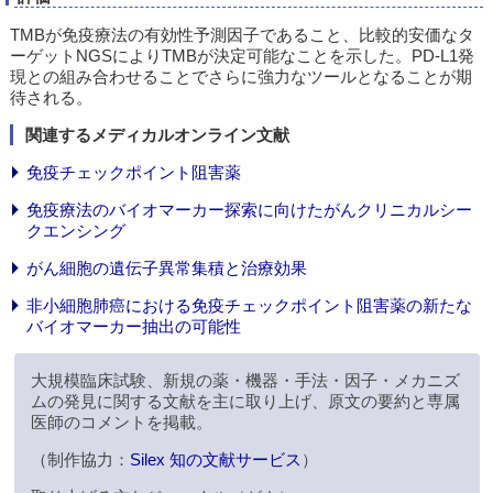
TMBが免疫療法の有効性予測因子であること、比較的安価なタ
ーゲットNGSによりTMBが決定可能なことを示した。PD-L1発
現との組み合わせることでさらに強力なツールとなることが期
待される。
関連するメディカルオンライン文献
免疫チェックポイント阻害薬
免疫療法のバイオマーカー探索に向けたがんクリニカルシー
クエンシング
がん細胞の遺伝子異常集積と治療効果
非小細胞肺癌における免疫チェックポイント阻害薬の新たな
バイオマーカー抽出の可能性
大規模臨床試験、新規の薬・機器・手法・因子・メカニズ
ムの発見に関する文献を主に取り上げ、原文の要約と専属
医師のコメントを掲載。
（制作協力：
Silex 知の文献サービス
）