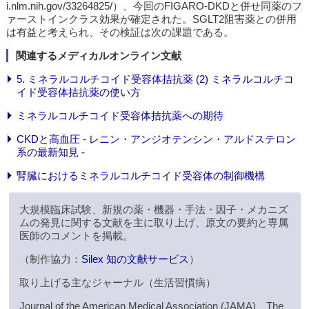
i.nlm.nih.gov/33264825/）、今回のFIGARO-DKDと併せ同薬のフ
ァーストインクラス効果が確定された。SGLT2阻害薬との併用
は有益と考えられ、その検証は次の課題である。
関連するメディカルオンライン文献
5. ミネラルコルチコイド受容体拮抗薬 (2) ミネラルコルチコ
イド受容体拮抗薬の使い方
ミネラルコルチコイド受容体拮抗薬への期待
CKDと高血圧 - レニン・アンジオテンシン・アルドステロン
系の最新知見 -
腎臓におけるミネラルコルチコイド受容体の制御機構
大規模臨床試験、新規の薬・機器・手法・因子・メカニズ
ムの発見に関する文献を主に取り上げ、原文の要約と専属
医師のコメントを掲載。
（制作協力：
Silex 知の文献サービス
）
取り上げる主なジャーナル（生活習慣病）
Journal of the American Medical Association (JAMA)、The