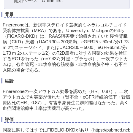
開始ページ
Online first
背景
Finerenoneは、新規非ステロイド選択的ミネラルコルチコイド
受容体拮抗薬（MRA）である。University of MichiganのPittら
（FIGARO-DKD）は、RAAS阻害薬で治療されていた慢性腎臓
病（CKD）患者（UACR30～300未満、eGFR25～90mL/分/1.73
m 2でステージ2～4、またはUACR300～5000、eGFR60mL/分/
1.73 m 2のステージ1/2）のT2D患者に対する同薬の効果を検証
するRCTを行った（n=7,437; 対照：プラセボ）。一次アウトカ
ムは、心血管死・非致命的心筋梗塞・非致命的脳卒中・心不全
入院の複合である。
結論
Finerenoneの一次アウトカム効果を認めた（HR、0.87）。二次
アウトカムでも実薬が優れた（腎不全・eGFR持続的低下・腎臓
原因死のHR、0.87）。有害事象発生に群間差はなかった。高K
血症関連治療中止率は実薬群が高かった。
評価
同薬に関してはすでにFIDELIO-DKDがあり（https://pubmed.ncb