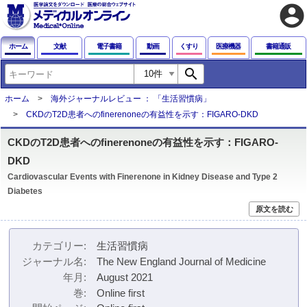
account_circle
ホーム
文献
電子書籍
動画
くすり
医療機器
書籍通販
search
ホーム
海外ジャーナルレビュー ： 「生活習慣病」
CKDのT2D患者へのfinerenoneの有益性を示す：FIGARO-DKD
CKDのT2D患者へのfinerenoneの有益性を示す：FIGARO-
DKD
Cardiovascular Events with Finerenone in Kidney Disease and Type 2
Diabetes
原文を読む
カテゴリー
生活習慣病
ジャーナル名
The New England Journal of Medicine
年月
August 2021
巻
Online first