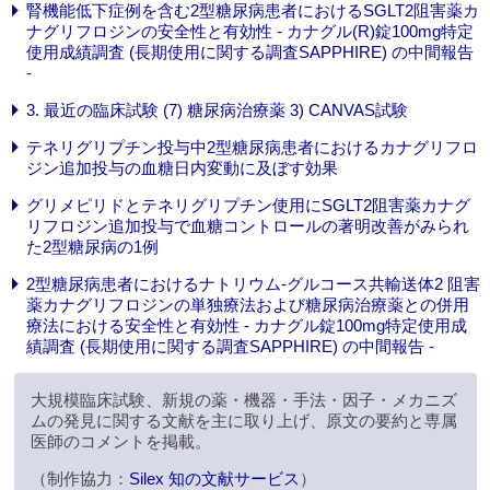
腎機能低下症例を含む2型糖尿病患者におけるSGLT2阻害薬カ
ナグリフロジンの安全性と有効性 - カナグル(R)錠100mg特定
使用成績調査 (長期使用に関する調査SAPPHIRE) の中間報告
-
3. 最近の臨床試験 (7) 糖尿病治療薬 3) CANVAS試験
テネリグリプチン投与中2型糖尿病患者におけるカナグリフロ
ジン追加投与の血糖日内変動に及ぼす効果
グリメピリドとテネリグリプチン使用にSGLT2阻害薬カナグ
リフロジン追加投与で血糖コントロールの著明改善がみられ
た2型糖尿病の1例
2型糖尿病患者におけるナトリウム-グルコース共輸送体2 阻害
薬カナグリフロジンの単独療法および糖尿病治療薬との併用
療法における安全性と有効性 - カナグル錠100mg特定使用成
績調査 (長期使用に関する調査SAPPHIRE) の中間報告 -
大規模臨床試験、新規の薬・機器・手法・因子・メカニズ
ムの発見に関する文献を主に取り上げ、原文の要約と専属
医師のコメントを掲載。
（制作協力：
Silex 知の文献サービス
）