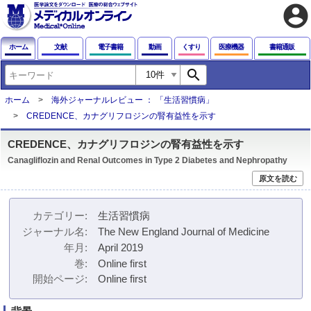
account_circle
ホーム
文献
電子書籍
動画
くすり
医療機器
書籍通販
search
ホーム
海外ジャーナルレビュー ： 「生活習慣病」
CREDENCE、カナグリフロジンの腎有益性を示す
CREDENCE、カナグリフロジンの腎有益性を示す
Canagliflozin and Renal Outcomes in Type 2 Diabetes and Nephropathy
原文を読む
カテゴリー
生活習慣病
ジャーナル名
The New England Journal of Medicine
年月
April 2019
巻
Online first
開始ページ
Online first