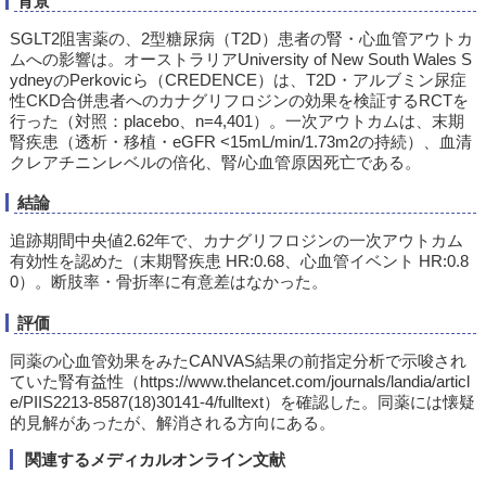
背景
SGLT2阻害薬の、2型糖尿病（T2D）患者の腎・心血管アウトカ
ムへの影響は。オーストラリアUniversity of New South Wales S
ydneyのPerkovicら（CREDENCE）は、T2D・アルブミン尿症
性CKD合併患者へのカナグリフロジンの効果を検証するRCTを
行った（対照：placebo、n=4,401）。一次アウトカムは、末期
腎疾患（透析・移植・eGFR <15mL/min/1.73m2の持続）、血清
クレアチニンレベルの倍化、腎/心血管原因死亡である。
結論
追跡期間中央値2.62年で、カナグリフロジンの一次アウトカム
有効性を認めた（末期腎疾患 HR:0.68、心血管イベント HR:0.8
0）。断肢率・骨折率に有意差はなかった。
評価
同薬の心血管効果をみたCANVAS結果の前指定分析で示唆され
ていた腎有益性（https://www.thelancet.com/journals/landia/articl
e/PIIS2213-8587(18)30141-4/fulltext）を確認した。同薬には懐疑
的見解があったが、解消される方向にある。
関連するメディカルオンライン文献