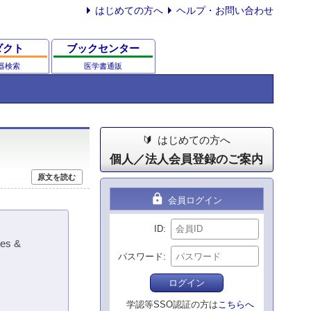
はじめての方へ
ヘルプ・お問い合わせ
ダクト
ブックセンター
器検索
医学書通販
はじめての方へ
個人／法人会員登録のご案内
原文を読む
lock
会員ログイン
ID
tes &
パスワード
ログイン
学認等SSO認証の方は
こちらへ