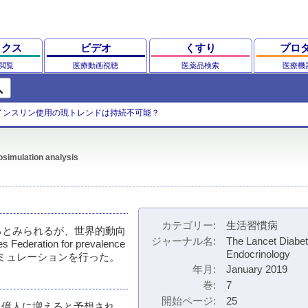
ックス
ビデオ
くすり
プロ
閲覧
医療動画視聴
医薬品検索
医療機
ch
のインスリン使用の現トレンドは持続不可能？
rosimulation analysis
カテゴリー
生活習慣病
るとみられるが、世界的動向
ジャーナル名
The Lancet Diabe
Federation for prevalence
Endocrinology
くシミュレーションを行った。
年月
January 2019
巻
7
開始ページ
25
5.1億人に増えると予想され