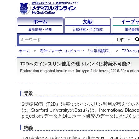
ホーム
文献
イーブ
最新情報・特集
文献検索・全文閲覧
電子書籍
sear
ホーム
海外ジャーナルレビュー ： 「生活習慣病」
T2Dへ
T2Dへのインスリン使用の現トレンドは持続不可能？
Estimation of global insulin use for type 2 diabetes, 2018-30: a mic
背景
2型糖尿病（T2D）治療でのインスリン利用が増えてい
は。Stanford UniversityのBasuらは、International Diabetes 
projectionsデータと14コホート研究のデータに基づ
結論
T2D患者は2018年で4.05億人と推定され、2030年には