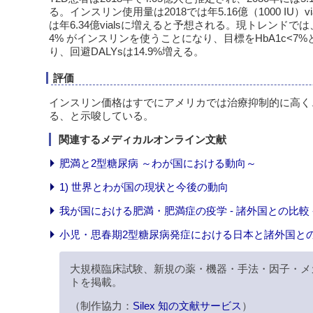
る。インスリン使用量は2018では年5.16億（1000 IU）vi
は年6.34億vialsに増えると予想される。現トレンドでは、
4% がインスリンを使うことになり、目標をHbA1c<
り、回避DALYsは14.9%増える。
評価
インスリン価格はすでにアメリカでは治療抑制的に高く
る、と示唆している。
関連するメディカルオンライン文献
肥満と2型糖尿病 ～わが国における動向～
1) 世界とわが国の現状と今後の動向
我が国における肥満・肥満症の疫学 - 諸外国との比較 
小児・思春期2型糖尿病発症における日本と諸外国と
大規模臨床試験、新規の薬・機器・手法・因子・メ
トを掲載。
（制作協力：
Silex 知の文献サービス
）