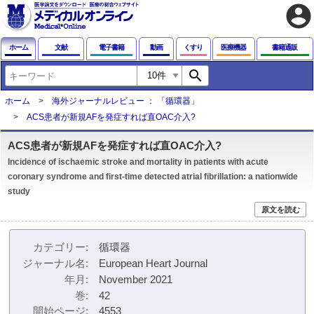
account_circle
ホーム
文献
電子書籍
動画
くすり
医療機器
書籍通販
search
ホーム
海外ジャーナルレビュー ： 「循環器」
ACS患者が新規AFを発症すれば直OAC介入?
ACS患者が新規AFを発症すれば直OAC介入?
Incidence of ischaemic stroke and mortality in patients with acute
coronary syndrome and first-time detected atrial fibrillation: a nationwide
study
原文を読む
カテゴリー
循環器
ジャーナル名
European Heart Journal
年月
November 2021
巻
42
開始ページ
4553