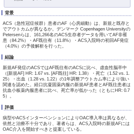
背景
ACS（急性冠症候群）患者のAF（心房細動）は、新規と既存と
でアウトカムが異なるか。デンマーク Copenhagen Universityの
Petersenらは、161,266名のACS生存者データを用いてAF非罹
患（84.2%）・AF既往有（11.8%）・ACS入院時の初回AF発症
（4.0%）の予後解析を行った。
結論
新規AF発症のACSではAF既往有のACSに比べ、虚血性脳卒中
（[新規AF] HR: 1.67 vs. [AF既往] HR: 1.38）・死亡（1.52 vs. 1.
25）・出血（1.28 vs. 1.22）の1年調整アウトカム率により強い
関連を認めた。経口抗凝固薬内服の新規AF患者とAF既往患者は
抗血小板薬内服患者に比べ、死亡率が低かった（ともにHR: 0.7
5）。
評価
病型やACSインターベンションによりOAC導入率は異なるが、
依然と治療不十分であり、著者らは、ACS入院時の新規AFには
OAC介入を開始すべきと提案している。