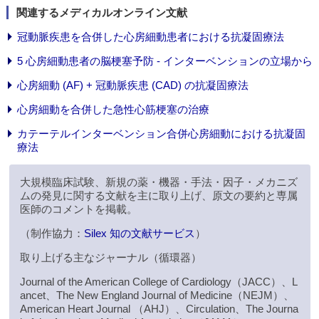
関連するメディカルオンライン文献
冠動脈疾患を合併した心房細動患者における抗凝固療法
5 心房細動患者の脳梗塞予防 - インターベンションの立場から
心房細動 (AF) + 冠動脈疾患 (CAD) の抗凝固療法
心房細動を合併した急性心筋梗塞の治療
カテーテルインターベンション合併心房細動における抗凝固
療法
大規模臨床試験、新規の薬・機器・手法・因子・メカニズ
ムの発見に関する文献を主に取り上げ、原文の要約と専属
医師のコメントを掲載。
（制作協力：
Silex 知の文献サービス
）
取り上げる主なジャーナル（循環器）
Journal of the American College of Cardiology（JACC）、L
ancet、The New England Journal of Medicine（NEJM）、
American Heart Journal （AHJ）、Circulation、The Journa