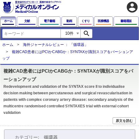
account_circle
ホーム
文献
電子書籍
動画
くすり
医療機器
書籍通販
search
ホーム
海外ジャーナルレビュー ： 「循環器」
複雑CAD患者にはPCIかCABGか：SYNTAXが識別スコアをバーションア
ップ
複雑CAD患者にはPCIかCABGか：SYNTAXが識別スコアをバ
ーションアップ
Redevelopment and validation of the SYNTAX score II to individualise
decision making between percutaneous and surgical revascularisation in
patients with complex coronary artery disease: secondary analysis of the
multicentre randomised controlled SYNTAXES trial with external cohort
validation
原文を読む
カテゴリー
循環器