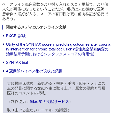
ベースライン臨床変数をより採り入れたスコア更新で、より個
人化が可能になったということだが、選択は未だ微妙で医師・
患者側の選好が入る。スコアの有用性は更に前向検証が必要で
あろう。
関連するメディカルオンライン文献
EXCEL試験
Utility of the SYNTAX score in predicting outcomes after corona
ry intervention for chronic total occlusion (慢性完全閉塞病変の
治療結果予測におけるシンタックススコアの有用性)
SYNTAX trial
4 冠動脈バイパス術の現状と課題
大規模臨床試験、新規の薬・機器・手法・因子・メカニズ
ムの発見に関する文献を主に取り上げ、原文の要約と専属
医師のコメントを掲載。
（制作協力：
Silex 知の文献サービス
）
取り上げる主なジャーナル（循環器）