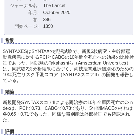
ジャーナル名
The Lancet
年月
October 2020
巻
396
開始ページ
1399
背景
SYNTAXESはSYNTAXの拡張試験で、新規3枝病変・主幹部冠
動脈疾患に対するPCIとCABGの10年間全死亡への効果の比較検
証であった。同試験のTakahashiら（Amsterdam Universities）
は、同試験2次分析結果に基づく、両技法間選択個別化のための
10年死亡リスク予測スコア（SYNTAXスコアII）の開発を報告し
ている。
結論
新規開発SYNTAXスコアIIによる両治療の10年全原因死亡のC-in
dexは、PCIで0.73、CABGで0.73であり、5年間MACEのそれは
各0.65・0.71であった。同様な識別能は外部検証でも確認され
た。
評価