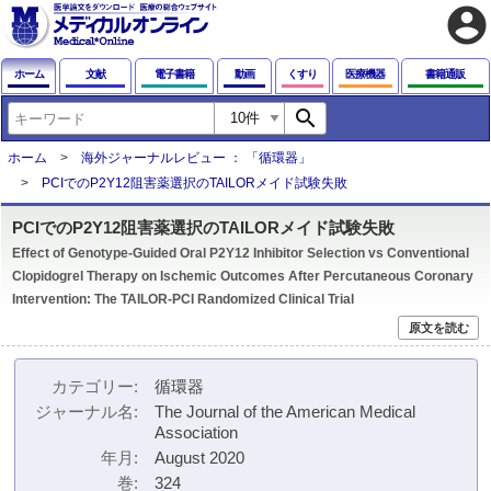
account_circle
ホーム
文献
電子書籍
動画
くすり
医療機器
書籍通販
search
ホーム
海外ジャーナルレビュー ： 「循環器」
PCIでのP2Y12阻害薬選択のTAILORメイド試験失敗
PCIでのP2Y12阻害薬選択のTAILORメイド試験失敗
Effect of Genotype-Guided Oral P2Y12 Inhibitor Selection vs Conventional
Clopidogrel Therapy on Ischemic Outcomes After Percutaneous Coronary
Intervention: The TAILOR-PCI Randomized Clinical Trial
原文を読む
カテゴリー
循環器
ジャーナル名
The Journal of the American Medical
Association
年月
August 2020
巻
324