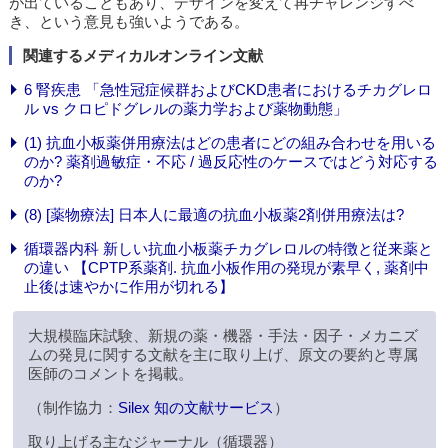
が出ていることもあり、デザインを変えて再チャレンジすべ
き、という意見も強いようである。
関連するメディカルオンライン文献
6 腎疾患 「急性冠症候群およびCKD患者におけるチカグレロ
ル vs クロピドグレルの薬力学および薬物動態」
(1) 抗血小板薬併用療法はどの患者にどの組み合わせを用いる
のか? 薬剤過敏症・不応 / 過反応性のケースではどう対応する
のか?
(8) [薬物療法] 日本人に最適の抗血小板薬2剤併用療法は?
循環器内科 新しい抗血小板薬チカグレロルの特徴と従来薬と
の違い 【CPTP系薬剤. 抗血小板作用の発現が素早く, 薬剤中
止後は速やかに作用が切れる】
大規模臨床試験、新規の薬・機器・手法・因子・メカニズ
ムの発見に関する文献を主に取り上げ、原文の要約と専属
医師のコメントを掲載。
（制作協力：
Silex 知の文献サービス
）
取り上げる主なジャーナル（循環器）