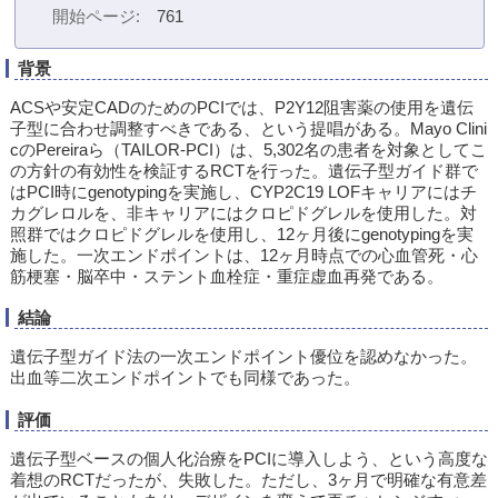
開始ページ
761
背景
ACSや安定CADのためのPCIでは、P2Y12阻害薬の使用を遺伝
子型に合わせ調整すべきである、という提唱がある。Mayo Clini
cのPereiraら（TAILOR-PCI）は、5,302名の患者を対象としてこ
の方針の有効性を検証するRCTを行った。遺伝子型ガイド群で
はPCI時にgenotypingを実施し、CYP2C19 LOFキャリアにはチ
カグレロルを、非キャリアにはクロピドグレルを使用した。対
照群ではクロピドグレルを使用し、12ヶ月後にgenotypingを実
施した。一次エンドポイントは、12ヶ月時点での心血管死・心
筋梗塞・脳卒中・ステント血栓症・重症虚血再発である。
結論
遺伝子型ガイド法の一次エンドポイント優位を認めなかった。
出血等二次エンドポイントでも同様であった。
評価
遺伝子型ベースの個人化治療をPCIに導入しよう、という高度な
着想のRCTだったが、失敗した。ただし、3ヶ月で明確な有意差