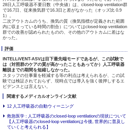
28日人工呼吸器不要日数（中央値）は、closed-loop ventilation群
で16.7日、従来換気群で16.3日と差がなかった（オッズ比 0.9
1）。
二次アウトカムのうち、換気の質（換気指標が定義された範囲
内に収まっている時間の割合）についてはclosed-loop ventilation
群での改善が認められたものの、その他のアウトカムに差はな
かった。
評価
INTELLiVENT-ASVは目下最先端モードであるが、この試験で
は（対照群のケアの質が高かったこともあってか）人工呼吸器
離脱までの期間を短縮しなかった。
スタッフの仕事量を軽減する等の利点は考えられるが、この試
験では検証されておらず、現時点では導入を強く後押しするエ
ビデンスとは言えない。
関連するメディカルオンライン文献
12 人工呼吸器の自動ウィーニング
救急医学 : 人工呼吸器のclosed-loop ventilationの現状について
【人工呼吸器のclosed-loop ventilationは今後, 世界的に普及し
ていくと考えられる】