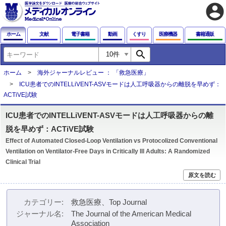
account_circle
ホーム
文献
電子書籍
動画
くすり
医療機器
書籍通販
search
ホーム
海外ジャーナルレビュー ： 「救急医療」
ICU患者でのINTELLiVENT-ASVモードは人工呼吸器からの離脱を早めず：
ACTiVE試験
ICU患者でのINTELLiVENT-ASVモードは人工呼吸器からの離
脱を早めず：ACTiVE試験
Effect of Automated Closed-Loop Ventilation vs Protocolized Conventional
Ventilation on Ventilator-Free Days in Critically Ill Adults: A Randomized
Clinical Trial
原文を読む
カテゴリー
救急医療、Top Journal
ジャーナル名
The Journal of the American Medical
Association