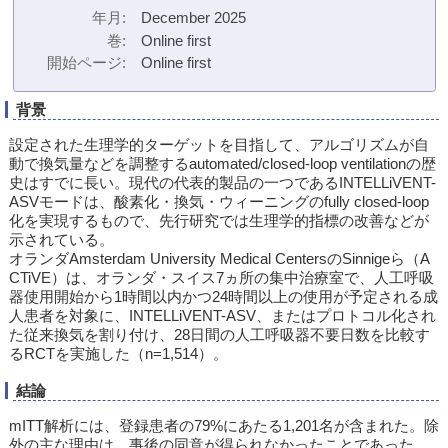
年月
December 2025
巻
Online first
開始ページ
Online first
背景
設定された生理学的ターゲットを目指して、アルゴリズムが自
動で換気量などを調整するautomated/closed-loop ventilationの歴
史はすでに長い。現代の代表的製品の一つであるINTELLiVENT-
ASVモードは、酸素化・換気・ウィーニングのfully closed-loop
化を実現するもので、先行研究では生理学的指標の改善などが
示されている。
オランダAmsterdam University Medical CentersのSinnigeら（A
CTiVE）は、オランダ・スイス7ヵ所の集中治療室で、人工呼吸
器使用開始から1時間以内かつ24時間以上の使用が予定される成
人患者を対象に、INTELLiVENT-ASV、またはプロトコル化され
た従来換気を割り付け、28日間の人工呼吸器不要日数を比較す
るRCTを実施した（n=1,514）。
結論
mITT解析には、登録患者の79%にあたる1,201名が含まれた。除
外の主な理由は、事後の同意が得られなかったことであった。