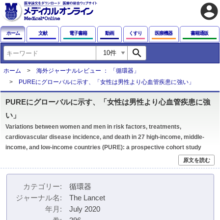
account_circle
ホーム
文献
電子書籍
動画
くすり
医療機器
書籍通販
search
ホーム
海外ジャーナルレビュー ： 「循環器」
PUREにグローバルに示す、「女性は男性より心血管疾患に強い」
PUREにグローバルに示す、「女性は男性より心血管疾患に強
い」
Variations between women and men in risk factors, treatments,
cardiovascular disease incidence, and death in 27 high-income, middle-
income, and low-income countries (PURE): a prospective cohort study
原文を読む
カテゴリー
循環器
ジャーナル名
The Lancet
年月
July 2020