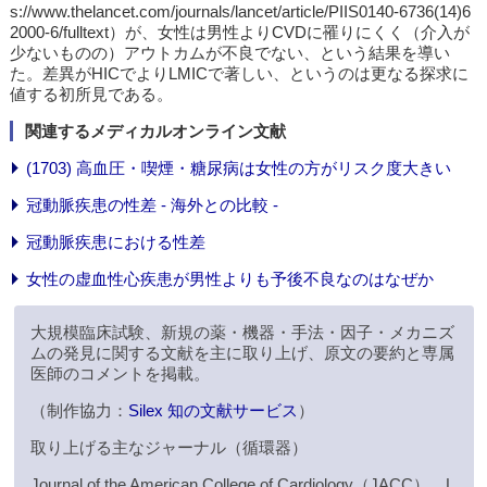
s://www.thelancet.com/journals/lancet/article/PIIS0140-6736(14)6
2000-6/fulltext）が、女性は男性よりCVDに罹りにくく（介入が
少ないものの）アウトカムが不良でない、という結果を導い
た。差異がHICでよりLMICで著しい、というのは更なる探求に
値する初所見である。
関連するメディカルオンライン文献
(1703) 高血圧・喫煙・糖尿病は女性の方がリスク度大きい
冠動脈疾患の性差 - 海外との比較 -
冠動脈疾患における性差
女性の虚血性心疾患が男性よりも予後不良なのはなぜか
大規模臨床試験、新規の薬・機器・手法・因子・メカニズ
ムの発見に関する文献を主に取り上げ、原文の要約と専属
医師のコメントを掲載。
（制作協力：
Silex 知の文献サービス
）
取り上げる主なジャーナル（循環器）
Journal of the American College of Cardiology（JACC）、L