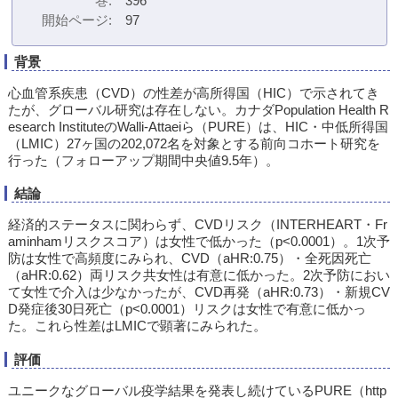
巻
396
開始ページ
97
背景
心血管系疾患（CVD）の性差が高所得国（HIC）で示されてき
たが、グローバル研究は存在しない。カナダPopulation Health R
esearch InstituteのWalli-Attaeiら（PURE）は、HIC・中低所得国
（LMIC）27ヶ国の202,072名を対象とする前向コホート研究を
行った（フォローアップ期間中央値9.5年）。
結論
経済的ステータスに関わらず、CVDリスク（INTERHEART・Fr
aminhamリスクスコア）は女性で低かった（p<0.0001）。1次予
防は女性で高頻度にみられ、CVD（aHR:0.75）・全死因死亡
（aHR:0.62）両リスク共女性は有意に低かった。2次予防におい
て女性で介入は少なかったが、CVD再発（aHR:0.73）・新規CV
D発症後30日死亡（p<0.0001）リスクは女性で有意に低かっ
た。これら性差はLMICで顕著にみられた。
評価
ユニークなグローバル疫学結果を発表し続けているPURE（http