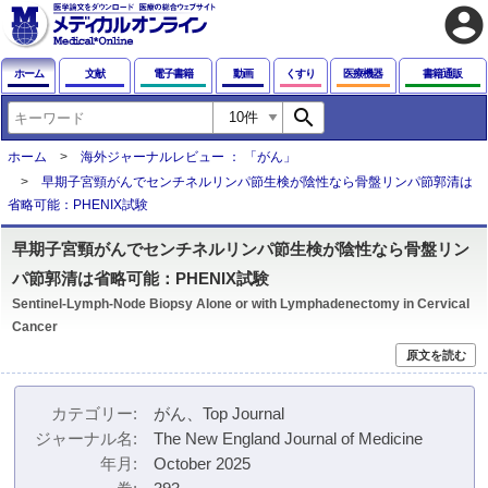
account_circle
ホーム
文献
電子書籍
動画
くすり
医療機器
書籍通販
search
ホーム
海外ジャーナルレビュー ： 「がん」
早期子宮頸がんでセンチネルリンパ節生検が陰性なら骨盤リンパ節郭清は
省略可能：PHENIX試験
早期子宮頸がんでセンチネルリンパ節生検が陰性なら骨盤リン
パ節郭清は省略可能：PHENIX試験
Sentinel-Lymph-Node Biopsy Alone or with Lymphadenectomy in Cervical
Cancer
原文を読む
カテゴリー
がん、Top Journal
ジャーナル名
The New England Journal of Medicine
年月
October 2025