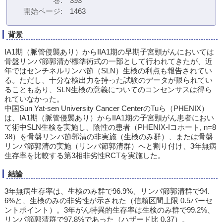
巻
393
開始ページ
1463
背景
IA1期（脈管侵襲あり）からIIA1期の早期子宮頸がんにおいては
骨盤リンパ節郭清が標準術式の一部として行われてきたが、近
年ではセンチネルリンパ節（SLN）生検の利点も報告されてい
る。ただし、十分な検出力を持った試験のデータが限られてい
ることもあり、SLN生検の意義についてのコンセンサスは得ら
れていなかった。
中国Sun Yat-sen University Cancer CenterのTuら（PHENIX）
は、IA1期（脈管侵襲あり）からIIA1期の子宮頸がん患者におい
て術中SLN生検を実施し、陰性の患者（PHENIX-Iコホート, n=8
38）を骨盤リンパ節郭清の非実施（生検のみ群）、または骨盤
リンパ節郭清の実施（リンパ節郭清群）へと割り付け、3年無病
生存率を比較する第3相非劣性RCTを実施した。
結論
3年無病生存率は、生検のみ群で96.9%、リンパ節郭清群で94.
6%と、生検のみの非劣性が示された（信頼区間上限 0.5パーセ
ントポイント）。3年がん特異的生存率は生検のみ群で99.2%、
リンパ節郭清群で97.8%であった（ハザード比 0.37）。