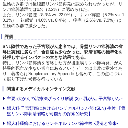
生検のみ群では後腹膜リンパ節再発は認められなかったが、リ
ンパ節郭清群では9名（2.2%）に認められた。
また、リンパ管腫（8.3% vs. 22.0%）、リンパ浮腫（5.2% vs. 1
9.1%）、錯感覚（4.0% vs. 8.4%）、疼痛（2.6% vs. 7.9%）は
生検のみ群で減少した。
評価
SNL陰性であった子宮頸がん患者では、骨盤リンパ節郭清の省
略は実施に劣らず、合併症も少なかった。郭清省略の標準化を
後押しするインパクトの大きな結果である。
特に、リンパ節郭清を省略した方が後腹膜リンパ節再発、がん
特異的死亡が少ない傾向にあるというデータは非常に意外であ
り、著者らはSupplementary Appendixも含めて、この点につい
て掘り下げた考察を行っている。
関連するメディカルオンライン文献
主要5大がんの治療法ざっくり解説 (3) - 乳がん, 子宮頸がん -
婦人科 子宮頸癌におけるセンチネルリンパ節 (SLN) 生検 【骨
盤リンパ節郭清省略が可能かの探索的研究】
婦人科腫瘍におけるセンチネルリンパ節生検 -現況と将来-