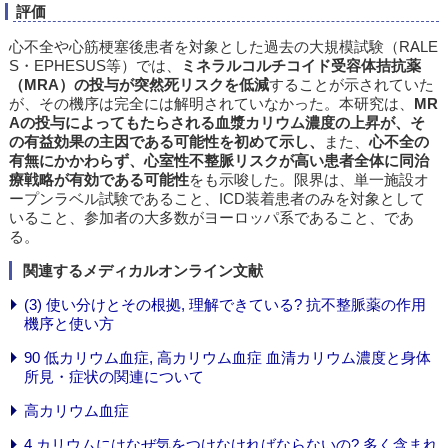
評価
心不全や心筋梗塞後患者を対象とした過去の大規模試験（RALE
S・EPHESUS等）では、
ミネラルコルチコイド受容体拮抗薬
（MRA）の投与が突然死リスクを低減
することが示されていた
が、その機序は完全には解明されていなかった。本研究は、
MR
Aの投与によってもたらされる血漿カリウム濃度の上昇が、そ
の有益効果の主因である可能性を初めて示し、
また、
心不全の
有無にかかわらず、心室性不整脈リスクが高い患者全体に同治
療戦略が有効である可能性
をも示唆した。限界は、単一施設オ
ープンラベル試験であること、ICD装着患者のみを対象として
いること、参加者の大多数がヨーロッパ系であること、であ
る。
関連するメディカルオンライン文献
(3) 使い分けとその根拠, 理解できている? 抗不整脈薬の作用
機序と使い方
90 低カリウム血症, 高カリウム血症 血清カリウム濃度と身体
所見・症状の関連について
高カリウム血症
4 カリウムにはなぜ気をつけなければならないの? 多く含まれ