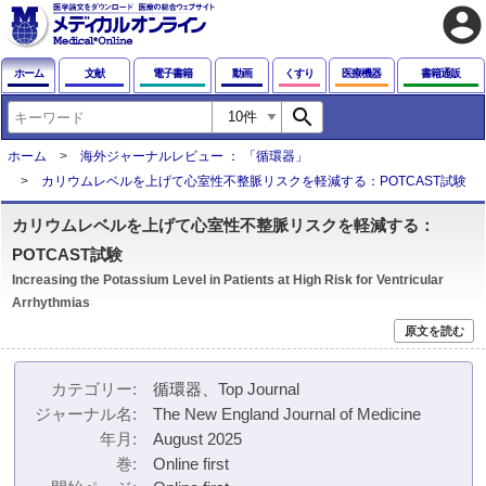
account_circle
ホーム
文献
電子書籍
動画
くすり
医療機器
書籍通販
search
ホーム
海外ジャーナルレビュー ： 「循環器」
カリウムレベルを上げて心室性不整脈リスクを軽減する：POTCAST試験
カリウムレベルを上げて心室性不整脈リスクを軽減する：
POTCAST試験
Increasing the Potassium Level in Patients at High Risk for Ventricular
Arrhythmias
原文を読む
カテゴリー
循環器、Top Journal
ジャーナル名
The New England Journal of Medicine
年月
August 2025
巻
Online first