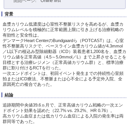
開始ページ
Online first
背景
血漿カリウム低濃度は心室性不整脈リスクを高めるが、血漿カ
リウムレベルを積極的に正常範囲上限に引き上げる治療戦略の
有効性と安全性は。
デンマークHeart CenterのBundgaardら（POTCAST）は、心室
性不整脈高リスクで、ベースライン血漿カリウム値が4.3mmol
／L以下の植込み型除細動器（ICD）装着患者1,200名を、血漿カ
リウム値を正常高値（4.5～5.0mmol／L）まで上昇させることを
目標とする治療レジメン（正常高値カリウム群）と、標準治療
群に割り付けるRCTを行った。
一次エンドポイントは、初回イベント発生までの持続性心室頻
拍またはICD療法、不整脈または心不全による予定外入院、全
原因死亡の複合であった。
結論
追跡期間中央値39.6ヵ月で、正常高値カリウム戦略の一次エン
ドポイント効果を認めた（22.7% vs. 29.2%、HR 0.76）。
高カリウム血症または低カリウム血症による入院の発生率は両
群同等であった。