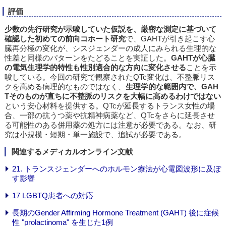
評価
少数の先行研究が示唆していた仮説を、厳密な測定に基づいて
確認した初めての前向コホート研究
で、GAHTが引き起こす心
臓再分極の変化が、シスジェンダーの成人にみられる生理的な
性差と同様のパターンをたどることを実証した。
GAHTが心臓
の電気生理学的特性も性別適合的な方向に変化させる
ことを示
唆している。今回の研究で観察されたQTc変化は、不整脈リス
クを高める病理的なものではなく、
生理学的な範囲内で、GAH
Tそのものが直ちに不整脈のリスクを大幅に高めるわけではない
という安心材料を提供する。QTcが延長するトランス女性の場
合、一部の抗うつ薬や抗精神病薬など、QTcをさらに延長させ
る可能性のある併用薬の処方には注意が必要である。なお、研
究は小規模・短期・単一施設で、追試が必要である。
関連するメディカルオンライン文献
21. トランスジェンダーへのホルモン療法が心電図波形に及ぼ
す影響
17 LGBTQ患者への対応
長期のGender Affirming Hormone Treatment (GAHT) 後に症候
性 "prolactinoma" を生じた1例