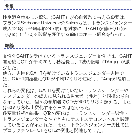
背景
性別適合ホルモン療法（GAHT）が心血管系に与える影響は。
フランスSorbonne UniversiteのSalemらは、トランスジェンダー
成人120名（平均年齢29.7歳）を対象に、GAHTが補正QT時間
（QTc）に与える影響を評価する前向コホート研究を行った。
結論
女性化GAHTを受けているトランスジェンダー女性では、GAHT
開始後にQTcが平均20ミリ秒延長し、T波の振幅（TAmp）が減
少した。
他方、男性化GAHTを受けているトランスジェンダー男性で
は、GAHT開始後にQTcが平均17ミリ秒短縮し、TAmpが増加し
た。
これらの変化は、GAHTを受けていないトランスジェンダーや
シスジェンダーの成人に見られる男女差（性差）と同様の傾向
を示していた。個々の参加者でQTcが480ミリ秒を超える、また
は60ミリ秒以上変化するケースはなかった。
多変量解析の結果、QTcの変化は、トランスジェンダー男性・
トランスジェンダー女性でともにテストステロンレベルと関連
していることが示された。また、トランスジェンダー男性では
プロラクチンレベルもQTcの変化と関連していた。