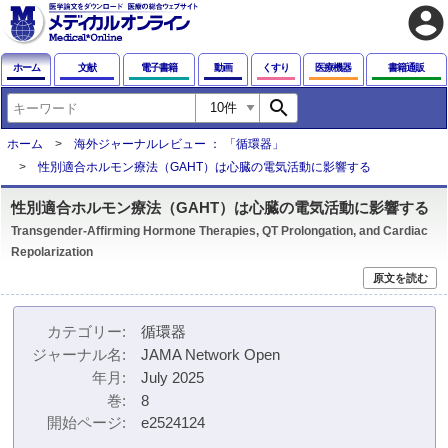
account_circle
ホーム
文献
電子書籍
動画
くすり
医療機器
書籍通販
search
ホーム
海外ジャーナルレビュー ： 「循環器」
性別適合ホルモン療法（GAHT）は心臓の電気活動に影響する
性別適合ホルモン療法（GAHT）は心臓の電気活動に影響する
Transgender-Affirming Hormone Therapies, QT Prolongation, and Cardiac
Repolarization
原文を読む
カテゴリー
循環器
ジャーナル名
JAMA Network Open
年月
July 2025
巻
8
開始ページ
e2524124