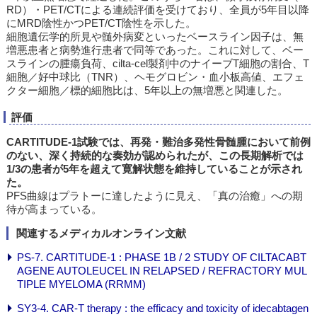
RD）・PET/CTによる連続評価を受けており、全員が5年目以降
にMRD陰性かつPET/CT陰性を示した。
細胞遺伝学的所見や髄外病変といったベースライン因子は、無
増悪患者と病勢進行患者で同等であった。これに対して、ベー
スラインの腫瘍負荷、cilta-cel製剤中のナイーブT細胞の割合、T
細胞／好中球比（TNR）、ヘモグロビン・血小板高値、エフェ
クター細胞／標的細胞比は、5年以上の無増悪と関連した。
評価
CARTITUDE-1試験では、再発・難治多発性骨髄腫において前例
のない、深く持続的な奏効が認められたが、この長期解析では
1/3の患者が5年を超えて寛解状態を維持していることが示され
た。
PFS曲線はプラトーに達したように見え、「真の治癒」への期
待が高まっている。
関連するメディカルオンライン文献
PS-7. CARTITUDE-1 : PHASE 1B / 2 STUDY OF CILTACABT
AGENE AUTOLEUCEL IN RELAPSED / REFRACTORY MUL
TIPLE MYELOMA (RRMM)
SY3-4. CAR-T therapy : the efficacy and toxicity of idecabtagen