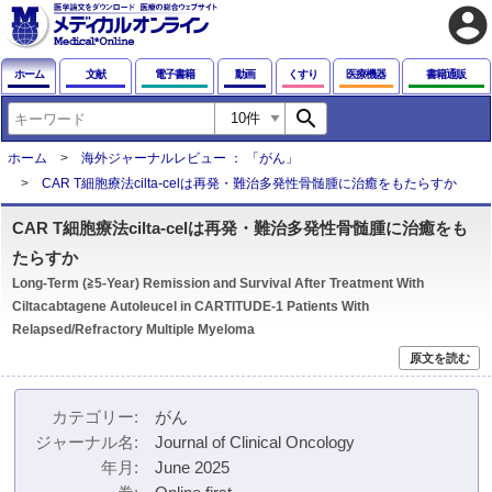
account_circle
ホーム
文献
電子書籍
動画
くすり
医療機器
書籍通販
search
ホーム
海外ジャーナルレビュー ： 「がん」
CAR T細胞療法cilta-celは再発・難治多発性骨髄腫に治癒をもたらすか
CAR T細胞療法cilta-celは再発・難治多発性骨髄腫に治癒をも
たらすか
Long-Term (≧5-Year) Remission and Survival After Treatment With
Ciltacabtagene Autoleucel in CARTITUDE-1 Patients With
Relapsed/Refractory Multiple Myeloma
原文を読む
カテゴリー
がん
ジャーナル名
Journal of Clinical Oncology
年月
June 2025