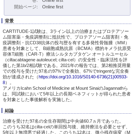
巻
Online first
開始ページ
Online first
背景
CARTITUDE-1試験は、3ライン以上の治療またはプロテアソー
ム阻害薬・免疫調整剤に抵抗性で、プロテアソーム阻害剤・免
疫調整剤・抗CD38抗体の投与歴を有する多発性骨髄腫（MM）
患者を対象として、B細胞成熟抗原（BCMA）標的キメラ抗原受
容体T細胞（CAR-T）療法シルタカブタゲン オートルユーセル
（ciltacabtagene autoleucel; cilta-cel）の安全性・臨床活性を評
価した第1b/2相試験である。2021年の報告では、第2相推奨用量
での投与を受けた97名の97%で全奏効、67%でtringentな完全奏
効が達成された（
https://doi.org/10.1016/S0140-6736(21)00933-
8
）。
アメリカIcahn School of Medicine at Mount SinaiのJagannathら
は、同試験において5年以上の長期ベネフィットが得られた患者
を対象とした事後解析を実施した。
結論
治療を受けた97名の全生存期間は中央値60.7ヵ月であった。
このうち32名はcilta-celの単回投与後、維持療法を必要とせず、
5年以上無増悪で経過した。このうち12名は、微小残存病変（M