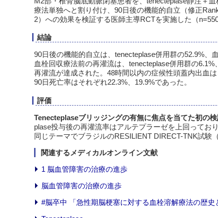
M2部・椎骨脳底動脈閉塞患者を、tenecteplase静注
療法単独へと割り付け、90日後の機能的自立（修正Ranki
2）への効果を検証する医師主導RCTを実施した（n=55
結論
90日後の機能的自立は、tenecteplase併用群の52.9
血栓回収療法前の再灌流は、tenecteplase併用群の6.
再灌流が達成された。48時間以内の症候性頭蓋内出血は、ten
90日死亡率はそれぞれ22.3%、19.9%であった。
評価
Tenecteplaseブリッジングの有無に焦点を当てた初の
plase投与後の再灌流率はアルテプラーゼを上回って
同じテーマでブラジルのRESILIENT DIRECT-TN
関連するメディカルオンライン文献
1 脳血管障害の治療の進歩
脳血管障害の治療の進歩
#脳卒中 「急性期脳梗塞に対する血栓溶解療法の歴史