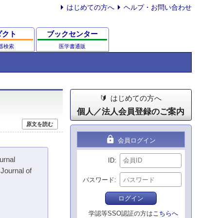
はじめての方へ
ヘルプ・お問い合わせ
ダクト
ブックセンター
器検索
医学書通販
はじめての方へ
個人／法人会員登録のご案内
原文を読む
lock
会員ログイン
rnal
ID
Journal of
パスワード
ログイン
学認等SSO認証の方は
こちらへ