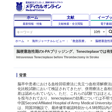
ホーム
文献
イーブ
最新情報・特集
文献検索・全文閲覧
電子書籍
sear
ホーム
海外ジャーナルレビュー ： 「救急医療」
脳梗塞急性期の
脳梗塞急性期のt-PAブリッジング、Tenecteplaseでは有
Intravenous Tenecteplase before Thrombectomy in Stroke
背景
脳卒中患者における血栓回収療法に先立つ血栓溶解療法
化比較試験において検証されてきたが、併用療法と血栓
差は認められていない。ただ、これらの試験ではほとん
を投与されており、tenecteplaseの効果については不
中国Second Affiliated Hospital of Army Medical Univ
は、同国39施設で、最終健常確認時刻から4.5時間以内