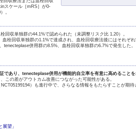
＋血栓回収療法または血栓回収
nスケール［mRS］が0-
0）。
%、血栓回収単独群の44.1%で認められた（未調整リスク比 1.20）。
1%、血栓回収単独群の1.1%で達成され、血栓回収療法後にはそれぞれ91
ecteplase併用群の8.5%、血栓回収単独群の6.7%で発生した。
検証であり、tenecteplase併用が機能的自立率を有意に高めること
おり、この差がアウトカム改善につながった可能性がある。
K試験（NCT05199194）も進行中で、さらなる情報をもたらすことが期
と展望」