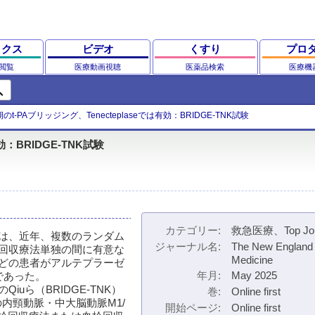
ックス
ビデオ
くすり
プロ
閲覧
医療動画視聴
医薬品検索
医療機
ch
t-PAブリッジング、Tenecteplaseでは有効：BRIDGE-TNK試験
効：BRIDGE-TNK試験
カテゴリー
救急医療、Top Jou
は、近年、複数のランダム
ジャーナル名
The New England 
回収療法単独の間に有意な
Medicine
どの患者がアルテプラーゼ
年月
May 2025
明であった。
ersityのQiuら（BRIDGE-TNK）
巻
Online first
の内頸動脈・中大脳動脈M1/
開始ページ
Online first