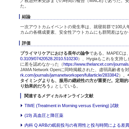
／救急外来受診までの時間の複合（MACE)であった。
た。
結論
一次アウトカムイベントの発生率は、就寝前群で100人年あ
カムの各構成要素、安全性アウトカムにも群間差はなか
評価
プライマリケアにおける長年の論争
である。MAPECは
0.3109/07420528.2010.510230
）、Hygiaもこれを支持し
に差を認めなかった（
https://www.thelancet.com/journals
JAMA Network Openに同時掲載された、虚弱高齢者を
rk.com/journals/jamanetworkopen/fullarticle/2833842
）。
タイミングよりも、服用の継続性の方が重要だ。定期的
り効果的だろう」
としている。
関連するメディカルオンライン文献
TIME (Treatment in Morning versus Evening) 試験
(19) 高血圧と降圧薬
内科 Q ARBの眠前投与の有用性と投与時間による差