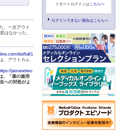
リモートログインは
こちらへ
ログインできない場合はこちらへ
った。一次アウト
も差はなかった。
ine.com/doi/full/1
では、アウトカム
https://jamanetwo
は、「薬の服用
念への対処がよ