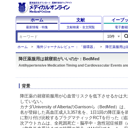
ホーム
文献
イーブ
最新情報・特集
文献検索・全文閲覧
電子書籍
sear
ホーム
海外ジャーナルレビュー ： 「循環器」
降圧薬服用は就
降圧薬服用は就寝前がいいのか：BedMed
Antihypertensive Medication Timing and Cardiovascular Events and
背景
降圧薬の就寝前服用が心血管リスクを低下させるかは大
していない。
カナダUniversity of AlbertaのGarrisonら（BedM
名が登録した高血圧成人3,357名を、1日1回の降圧薬
に割り付け比較するプラグマティックRCTを行った（追跡
次アウトカムは、全死因死亡・脳卒中・急性冠症候群（