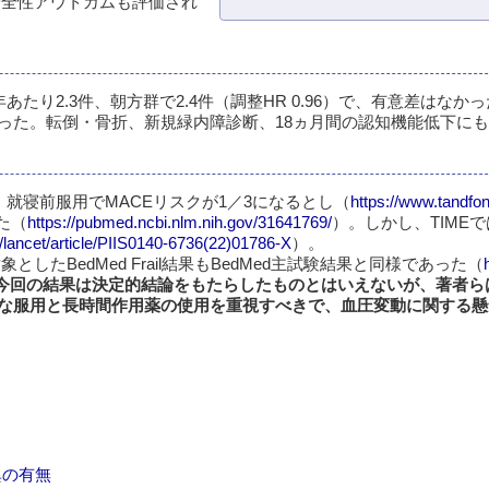
安全性アウトカムも評価され
たり2.3件、朝方群で2.4件（調整HR 0.96）で、有意差はなか
った。転倒・骨折、新規緑内障診断、18ヵ月間の認知機能低下に
、就寝前服用でMACEリスクが1／3になるとし（
https://www.tandfonl
た（
https://pubmed.ncbi.nlm.nih.gov/31641769/
）。しかし、TIME
/lancet/article/PIIS0140-6736(22)01786-X
）。
対象としたBedMed Frail結果もBedMed主試験結果と同様であった（
今回の結果は決定的結論をもたらしたものとはいえないが、著者ら
な服用と長時間作用薬の使用を重視すべきで、血圧変動に関する懸
異の有無