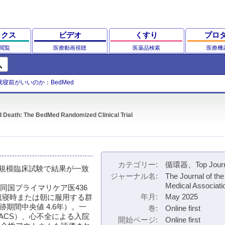
ックス
ビデオ
くすり
プロ
閲覧
医療動画視聴
医薬品検索
医療機
ch
寝前がいいのか：BedMed
 Death: The BedMed Randomized Clinical Trial
カテゴリー
循環器、Top Journ
規模臨床試験で結果が一致
ジャーナル名
The Journal of th
Medical Associati
ed）は、同国プライマリケア医436
年月
May 2025
を就寝時または朝に服用する群
期間中央値 4.6年）。一
巻
Online first
ACS）、心不全による入院
開始ページ
Online first