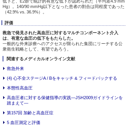
低下と、E2群で統計的有意な低下が認められた（平均差4.9 mm
Hg）。140/90 mmHg以下となった患者の割合は同程度であった
（42.9% vs. 36.9%）。
評価
救急で発見された高血圧に対するマルチコンポーネント介入
は、有意な血圧の低下をもたらした。
一般的な外来診療へのアクセスが限られた集団にリーチする公
衆衛生戦略として、有望であろう。
関連するメディカルオンライン文献
救急外来
(4) 心不全ステージA / Bをキャッチ & フィードバックする
本態性高血圧
高血圧者に対する保健指導の実践―JSH2009ガイドラインを
踏まえて―
第157回 加齢と高血圧症
5 血圧測定と評価