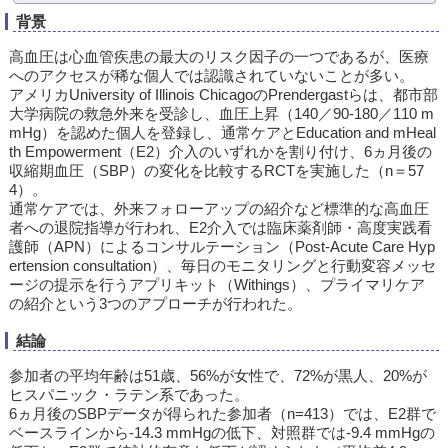
背景
高血圧は心血管疾患の最大のリスク因子の一つであるが、医療
へのアクセスが稀な個人では認識されていないことが多い。
アメリカUniversity of Illinois ChicagoのPrendergastらは、都市部
大学病院の救急外来を受診し、血圧上昇（140／90-180／110 m
mHg）を認めた個人を登録し、通常ケアとEducation and mHeal
th Empowerment（E2）介入のいずれかを割り付け、6ヵ月後の
収縮期血圧（SBP）の変化を比較するRCTを実施した（n＝57
4）。
通常ケアでは、外来フォローアップの紹介など標準的な高血圧
者への退院指導が行われ、E2介入では臨床薬剤師・高度実践看
護師（APN）によるコンサルテーション（Post-Acute Care Hyp
ertension consultation）、毎日のモニタリングと行動変容メッセ
ージの提示を行うアプリキット（Withings）、プライマリケア
の紹介という3つのアプローチが行われた。
結論
参加者の平均年齢は51歳、56%が女性で、72%が黒人、20%が
ヒスパニック・ラテン系であった。
6ヵ月後のSBPデータが得られた参加者（n=413）では、E2群で
ベースラインから-14.3 mmHgの低下、対照群では-9.4 mmHgの