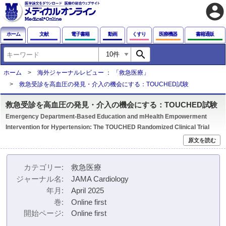
account_circle
ホーム
文献
電子書籍
動画
くすり
医療機器
書籍通販
search
ホーム
海外ジャーナルレビュー ： 「救急医療」
救急受診を高血圧の発見・介入の機会にする：TOUCHED試験
救急受診を高血圧の発見・介入の機会にする：TOUCHED試験
Emergency Department-Based Education and mHealth Empowerment
Intervention for Hypertension: The TOUCHED Randomized Clinical Trial
原文を読む
カテゴリー
救急医療
ジャーナル名
JAMA Cardiology
年月
April 2025
巻
Online first
開始ページ
Online first