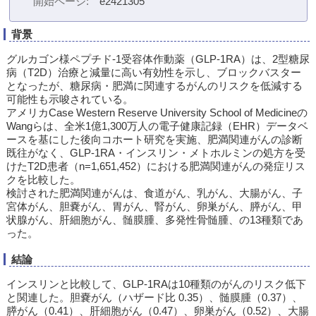
開始ページ
e2421305
背景
グルカゴン様ペプチド-1受容体作動薬（GLP-1RA）は、2型糖尿
病（T2D）治療と減量に高い有効性を示し、ブロックバスター
となったが、糖尿病・肥満に関連するがんのリスクを低減する
可能性も示唆されている。
アメリカCase Western Reserve University School of Medicineの
Wangらは、全米1億1,300万人の電子健康記録（EHR）データベ
ースを基にした後向コホート研究を実施、肥満関連がんの診断
既往がなく、GLP-1RA・インスリン・メトホルミンの処方を受
けたT2D患者（n=1,651,452）における肥満関連がんの発症リス
クを比較した。
検討された肥満関連がんは、食道がん、乳がん、大腸がん、子
宮体がん、胆嚢がん、胃がん、腎がん、卵巣がん、膵がん、甲
状腺がん、肝細胞がん、髄膜腫、多発性骨髄腫、の13種類であ
った。
結論
インスリンと比較して、GLP-1RAは10種類のがんのリスク低下
と関連した。胆嚢がん（ハザード比 0.35）、髄膜腫（0.37）、
膵がん（0.41）、肝細胞がん（0.47）、卵巣がん（0.52）、大腸