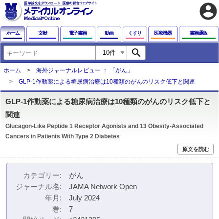
account_circle
ホーム
文献
電子書籍
動画
くすり
医療機器
書籍通販
search
ホーム
海外ジャーナルレビュー ： 「がん」
GLP-1作動薬による糖尿病治療は10種類のがんのリスク低下と関連
GLP-1作動薬による糖尿病治療は10種類のがんのリスク低下と
関連
Glucagon-Like Peptide 1 Receptor Agonists and 13 Obesity-Associated
Cancers in Patients With Type 2 Diabetes
原文を読む
カテゴリー
がん
ジャーナル名
JAMA Network Open
年月
July 2024
巻
7