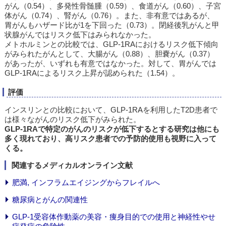
がん（0.54）、多発性骨髄腫（0.59）、食道がん（0.60）、子宮
体がん（0.74）、腎がん（0.76）。また、非有意ではあるが、
胃がんもハザード比が1を下回った（0.73）。閉経後乳がんと甲
状腺がんではリスク低下はみられなかった。
メトホルミンとの比較では、GLP-1RAにおけるリスク低下傾向
がみられたがんとして、大腸がん（0.88）、胆嚢がん（0.37）
があったが、いずれも有意ではなかった。対して、胃がんでは
GLP-1RAによるリスク上昇が認められた（1.54）。
評価
インスリンとの比較において、GLP-1RAを利用したT2D患者で
は様々ながんのリスク低下がみられた。
GLP-1RAで特定のがんのリスクが低下するとする研究は他にも
多く現れており、高リスク患者での予防的使用も視野に入って
くる。
関連するメディカルオンライン文献
肥満, インフラムエイジングからフレイルへ
糖尿病とがんの関連性
GLP-1受容体作動薬の美容・痩身目的での使用と神経性やせ