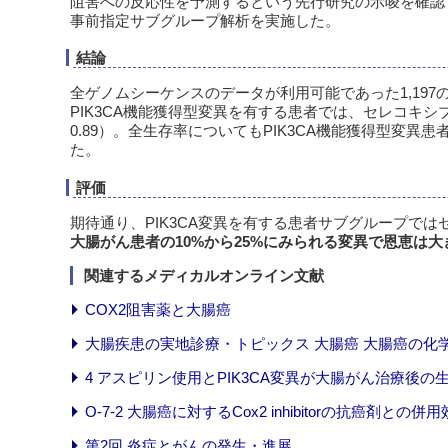
阻害への反応性を予測するという先行研究の示唆を確認
事前指定サブグループ解析を実施した。
結論
全ゲノムシーケンスのデータが利用可能であった1,197の
PIK3CA機能獲得型変異を有する患者では、セレコキシブに
0.89）。全生存率についてもPIK3CA機能獲得型変異患
た。
評価
期待通り、PIK3CA変異を有する患者サブグループで
大腸がん患者の10%から25%にみられる変異で恩恵は
関連するメディカルオンライン文献
COX2阻害薬と大腸癌
大腸疾患の実地診療・トピックス 大腸癌 大腸癌の化
4 アスピリン使用とPIK3CA変異が大腸がん治療後
O-7-2 大腸癌に対するCox2 inhibitorの抗癌剤との
第2回 炎症とがんの発生・進展