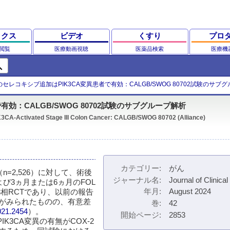
ックス
ビデオ
くすり
プロ
閲覧
医療動画視聴
医薬品検索
医療機
ch
セレコキシブ追加はPIK3CA変異患者で有効：CALGB/SWOG 80702試験のサブ
効：CALGB/SWOG 80702試験のサブグループ解析
IK3CA-Activated Stage III Colon Cancer: CALGB/SWOG 80702 (Alliance)
カテゴリー
がん
（n=2,526）に対して、術後
ジャーナル名
Journal of Clinica
び3ヵ月または6ヵ月のFOL
年月
August 2024
3相RCTであり、以前の報告
がみられたものの、有意差
巻
42
2021.2454
）。
開始ページ
2853
は、PIK3CA変異の有無がCOX-2