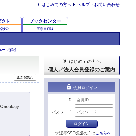
はじめての方へ
ヘルプ・お問い合わせ
ダクト
ブックセンター
器検索
医学書通販
グループ解析
はじめての方へ
個人／法人会員登録のご案内
原文を読む
lock
会員ログイン
ID
l Oncology
パスワード
ログイン
学認等SSO認証の方は
こちらへ