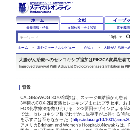
ホーム
文献
イーブ
最新情報・特集
文献検索・全文閲覧
電子書籍
sear
ホーム
海外ジャーナルレビュー ： 「がん」
大腸がん治療への
大腸がん治療へのセレコキシブ追加はPIK3CA変異患者で有
Improved Survival With Adjuvant Cyclooxygenase 2 Inhibition in P
背景
CALGB/SWOG 80702試験は、ステージIII結腸がん患者
3年間のCOX-2阻害薬セレコキシブまたはプラセボ、およ
FOX化学療法を割り付ける、2×2要因デザインによる第
では、セレコキシブ群でわずかに生存率が上昇する傾向
を示すには至らなかった（
https://doi.org/10.1001/jama.
アメリカBrigham and Women's HospitalのNowakら