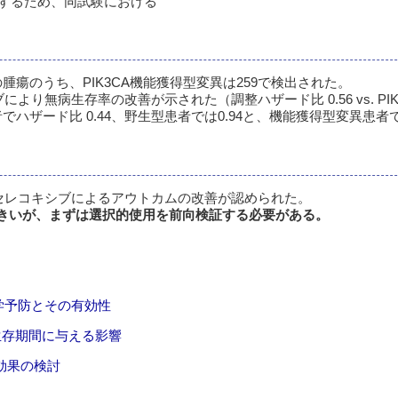
するため、同試験における
腫瘍のうち、PIK3CA機能獲得型変異は259で検出された。
より無病生存率の改善が示された（調整ハザード比 0.56 vs. PI
者でハザード比 0.44、野生型患者では0.94と、機能獲得型変異患
はセレコキシブによるアウトカムの改善が認められた。
大きいが、まずは選択的使用を前向検証する必要がある。
学予防とその有効性
の生存期間に与える影響
併用効果の検討