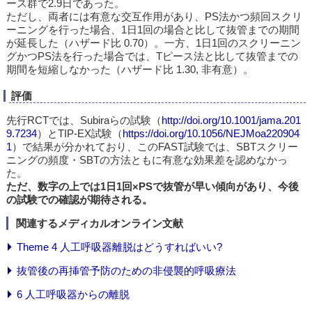
ース群で2.9日であった。
ただし、両者には有意な交互作用があり、PS法かつ頻回スクリ
ーニングを行った場合、1日1回の場合と比して抜管までの期間
が延長した（ハザード比 0.70）。一方、1日1回のスクリーニン
グかつPS法を行った場合では、Tピース法と比して抜管までの
期間を短縮しなかった（ハザード比 1.30, 非有意）。
評価
先行RCTでは、Subiraらの試験（
http://doi.org/10.1001/jama.201
9.7234
）とTIP-EX試験（
https://doi.org/10.1056/NEJMoa220904
1
）で結果が分かれており、このFAST試験では、SBTスクリー
ニングの頻度・SBTの方法ともに有意な効果差を認めなかっ
た。
ただ、数字の上では1日1回×PSで抜管が早い傾向があり、今後
の試験での確認が期待される。
関連するメディカルオンライン文献
Theme 4 人工呼吸器離脱はどうすればいい?
抜管後の再挿管予防のための非侵襲的呼吸療法
6 人工呼吸器からの離脱