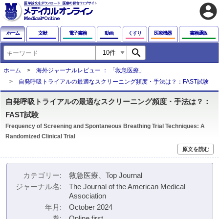
account_circle
ホーム
文献
電子書籍
動画
くすり
医療機器
書籍通販
search
ホーム
海外ジャーナルレビュー ： 「救急医療」
自発呼吸トライアルの最適なスクリーニング頻度・手法は？：FAST試験
自発呼吸トライアルの最適なスクリーニング頻度・手法は？：
FAST試験
Frequency of Screening and Spontaneous Breathing Trial Techniques: A
Randomized Clinical Trial
原文を読む
カテゴリー
救急医療、Top Journal
ジャーナル名
The Journal of the American Medical
Association
年月
October 2024
巻
Online first