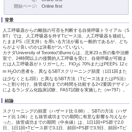
開始ページ
Online first
背景
人工呼吸器からの離脱の可否を判断する自発呼吸トライアル（S
BT）では、人工呼吸器を外すTピース法、人工呼吸器を接続し
たままPS（圧支持）を用いる方法が最も一般的であるが、どち
らがより良いのかは決着がついていない。
カナダUniversity of TorontoのBurnsらは、北米23ヵ所の集中治療
室で、24時間以上の侵襲的人工呼吸を受け、自発呼吸が可能ま
たは人工呼吸器がトリガーした、FiO
≦ 70%またはPEEP≦ 12 c
2
m H
Oの患者を、異なるSBTスクリーニング頻度（1日1回また
2
は少なくとも2回）と異なるSBT方法（Tピース法またはPS法）
へと割り付け、抜管成功までの時間を比較する2×2要因デザイン
によるランダム化臨床試験、FAST試験を実施した（n=797）。
結論
スクリーニングの頻度（ハザード比 0.88）、SBTの方法（ハザ
ード比 1.06）とも抜管成功までの期間に有意な影響を与えなか
った。抜管成功までの期間（中央値）は、1日1回×PS群で2.0
日、1日1回×Tピース群で3.1日、頻回×PS群で3.9日、頻回×Tピ