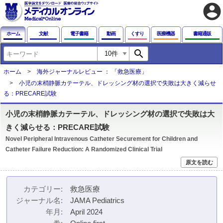
account_circle
ホーム
文献
電子書籍
動画
くすり
医療機器
書籍通販
search
ホーム
海外ジャーナルレビュー ： 「救急医療」
小児の末梢静脈カテーテル、ドレッシング材の選択で失敗は大きく減らせ
る：PRECARE試験
小児の末梢静脈カテーテル、ドレッシング材の選択で失敗は大
きく減らせる：PRECARE試験
Novel Peripheral Intravenous Catheter Securement for Children and
Catheter Failure Reduction: A Randomized Clinical Trial
原文を読む
カテゴリー
救急医療
ジャーナル名
JAMA Pediatrics
年月
April 2024