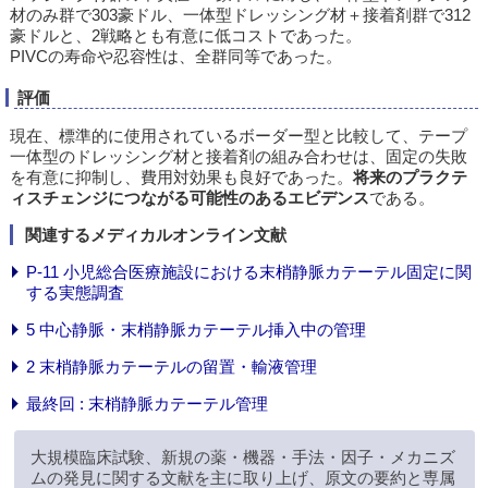
材のみ群で303豪ドル、一体型ドレッシング材＋接着剤群で312
豪ドルと、2戦略とも有意に低コストであった。
PIVCの寿命や忍容性は、全群同等であった。
評価
現在、標準的に使用されているボーダー型と比較して、テープ
一体型のドレッシング材と接着剤の組み合わせは、固定の失敗
を有意に抑制し、費用対効果も良好であった。
将来のプラクテ
ィスチェンジにつながる可能性のあるエビデンス
である。
関連するメディカルオンライン文献
P-11 小児総合医療施設における末梢静脈カテーテル固定に関
する実態調査
5 中心静脈・末梢静脈カテーテル挿入中の管理
2 末梢静脈カテーテルの留置・輸液管理
最終回 : 末梢静脈カテーテル管理
大規模臨床試験、新規の薬・機器・手法・因子・メカニズ
ムの発見に関する文献を主に取り上げ、原文の要約と専属