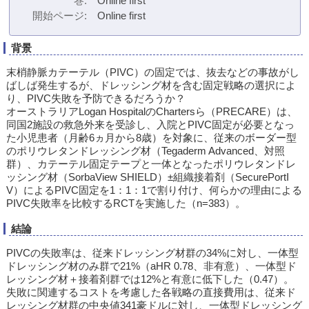
巻
Online first
開始ページ
Online first
背景
末梢静脈カテーテル（PIVC）の固定では、抜去などの事故がし
ばしば発生するが、ドレッシング材を含む固定戦略の選択によ
り、PIVC失敗を予防できるだろうか？
オーストラリアLogan HospitalのChartersら（PRECARE）は、
同国2施設の救急外来を受診し、入院とPIVC固定が必要となっ
た小児患者（月齢6ヵ月から8歳）を対象に、従来のボーダー型
のポリウレタンドレッシング材（Tegaderm Advanced、対照
群）、カテーテル固定テープと一体となったポリウレタンドレ
ッシング材（SorbaView SHIELD）±組織接着剤（SecurePortI
V）によるPIVC固定を1：1：1で割り付け、何らかの理由による
PIVC失敗率を比較するRCTを実施した（n=383）。
結論
PIVCの失敗率は、従来ドレッシング材群の34%に対し、一体型
ドレッシング材のみ群で21%（aHR 0.78、非有意）、一体型ド
レッシング材＋接着剤群では12%と有意に低下した（0.47）。
失敗に関連するコストを考慮した各戦略の直接費用は、従来ド
レッシング材群の中央値341豪ドルに対し、一体型ドレッシング