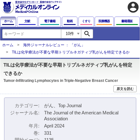
account_circle
ホーム
文献
電子書籍
動画
くすり
医療機器
書籍通販
search
ホーム
海外ジャーナルレビュー ： 「がん」
TILは化学療法が不要な早期トリプルネガティブ乳がんを特定できるか
TILは化学療法が不要な早期トリプルネガティブ乳がんを特定
できるか
Tumor-Infiltrating Lymphocytes in Triple-Negative Breast Cancer
原文を読む
カテゴリー
がん、Top Journal
ジャーナル名
The Journal of the American Medical
Association
年月
April 2024
巻
331
開始ページ
1135