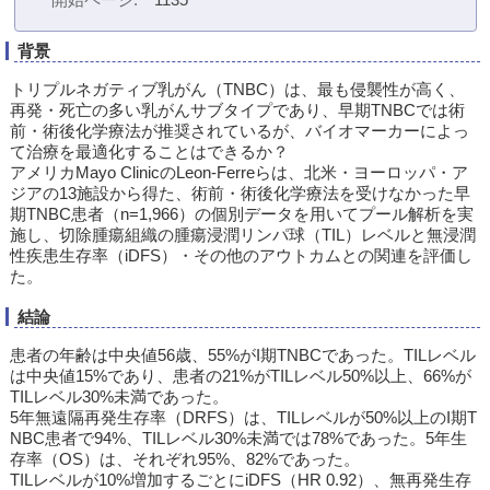
背景
トリプルネガティブ乳がん（TNBC）は、最も侵襲性が高く、
再発・死亡の多い乳がんサブタイプであり、早期TNBCでは術
前・術後化学療法が推奨されているが、バイオマーカーによっ
て治療を最適化することはできるか？
アメリカMayo ClinicのLeon-Ferreらは、北米・ヨーロッパ・ア
ジアの13施設から得た、術前・術後化学療法を受けなかった早
期TNBC患者（n=1,966）の個別データを用いてプール解析を実
施し、切除腫瘍組織の腫瘍浸潤リンパ球（TIL）レベルと無浸潤
性疾患生存率（iDFS）・その他のアウトカムとの関連を評価し
た。
結論
患者の年齢は中央値56歳、55%がI期TNBCであった。TILレベル
は中央値15%であり、患者の21%がTILレベル50%以上、66%が
TILレベル30%未満であった。
5年無遠隔再発生存率（DRFS）は、TILレベルが50%以上のI期T
NBC患者で94%、TILレベル30%未満では78%であった。5年生
存率（OS）は、それぞれ95%、82%であった。
TILレベルが10%増加するごとにiDFS（HR 0.92）、無再発生存