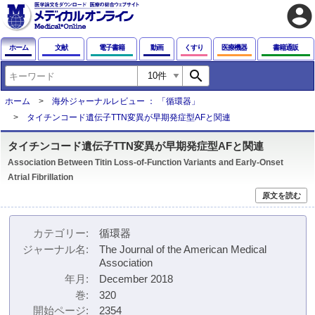
account_circle
ホーム
文献
電子書籍
動画
くすり
医療機器
書籍通販
search
ホーム
海外ジャーナルレビュー ： 「循環器」
タイチンコード遺伝子TTN変異が早期発症型AFと関連
タイチンコード遺伝子TTN変異が早期発症型AFと関連
Association Between Titin Loss-of-Function Variants and Early-Onset
Atrial Fibrillation
原文を読む
カテゴリー
循環器
ジャーナル名
The Journal of the American Medical
Association
年月
December 2018
巻
320
開始ページ
2354