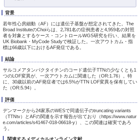
背景
若年性心房細動（AF）には遺伝子基盤が想定されてきた。The
Broad InstituteのChoiらは、2,781名の症例患者と4,959名の対照
者を対象とするケース・コントロールWGS研究を行い、結果を
UK Biobank・MyCode Studyで検証した。一次アウトカム・指
標は66歳以下におけるAF発症である。
結論
サルコメアタンパクタイチンのコード遺伝子TTNの少なくとも1
つのLOF変異が、一次アウトカムに関連した（OR:1.76）。特
に、30歳以前のAF発症者では6.5%がTTN LOF変異を保有してい
た（OR:5.94）。
評価
デンマークから24家系のWESで同遺伝子のtruncating variants
（TTNtv）とAFの関連を示す報告が出ており（https://www.natur
e.com/articles/s41467-018-06618-y）、この関連は確実であろ
う。
関連するメディカルオンライン文献