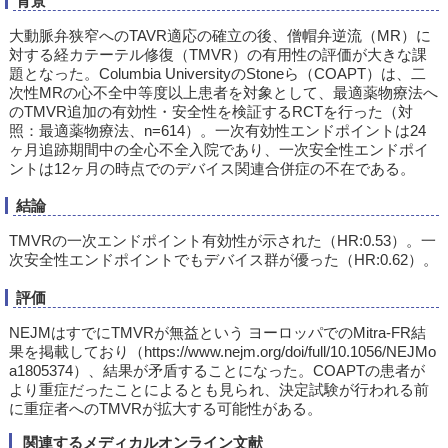
背景
大動脈弁狭窄へのTAVR適応の確立の後、僧帽弁逆流（MR）に
対する経カテーテル修復（TMVR）の有用性の評価が大きな課
題となった。Columbia UniversityのStoneら（COAPT）は、二
次性MRの心不全中等度以上患者を対象として、最適薬物療法へ
のTMVR追加の有効性・安全性を検証するRCTを行った（対
照：最適薬物療法、n=614）。一次有効性エンドポイントは24
ヶ月追跡期間中の全心不全入院であり、一次安全性エンドポイ
ントは12ヶ月の時点でのデバイス関連合併症の不在である。
結論
TMVRの一次エンドポイント有効性が示された（HR:0.53）。一
次安全性エンドポイントでもデバイス群が優った（HR:0.62）。
評価
NEJMはすでにTMVRが無益という ヨーロッパでのMitra-FR結
果を掲載しており（https://www.nejm.org/doi/full/10.1056/NEJMo
a1805374）、結果が矛盾することになった。COAPTの患者が
より重症だったことによるとも見られ、決定試験が行われる前
に重症者へのTMVRが拡大する可能性がある。
関連するメディカルオンライン文献