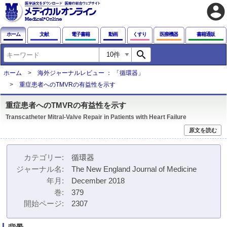
account_circle
ホーム
文献
電子書籍
動画
くすり
医療機器
書籍通販
search
ホーム
海外ジャーナルレビュー ： 「循環器」
重症患者へのTMVRの有益性を示す
重症患者へのTMVRの有益性を示す
Transcatheter Mitral-Valve Repair in Patients with Heart Failure
原文を読む
カテゴリー
循環器
ジャーナル名
The New England Journal of Medicine
年月
December 2018
巻
379
開始ページ
2307