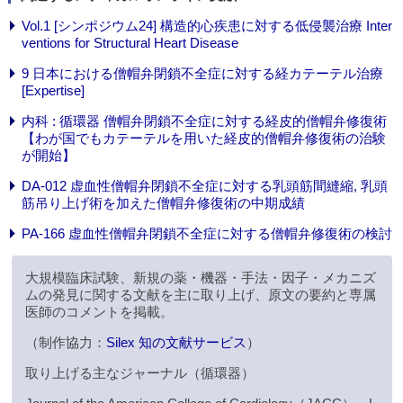
Vol.1 [シンポジウム24] 構造的心疾患に対する低侵襲治療 Inter
ventions for Structural Heart Disease
9 日本における僧帽弁閉鎖不全症に対する経カテーテル治療
[Expertise]
内科 : 循環器 僧帽弁閉鎖不全症に対する経皮的僧帽弁修復術
【わが国でもカテーテルを用いた経皮的僧帽弁修復術の治験
が開始】
DA-012 虚血性僧帽弁閉鎖不全症に対する乳頭筋間縫縮, 乳頭
筋吊り上げ術を加えた僧帽弁修復術の中期成績
PA-166 虚血性僧帽弁閉鎖不全症に対する僧帽弁修復術の検討
大規模臨床試験、新規の薬・機器・手法・因子・メカニズ
ムの発見に関する文献を主に取り上げ、原文の要約と専属
医師のコメントを掲載。
（制作協力：
Silex 知の文献サービス
）
取り上げる主なジャーナル（循環器）