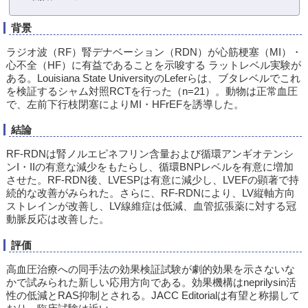
背景
ラジオ波（RF）腎デナベーション（RDN）が心筋梗塞（MI）・
心不全（HF）に有益であることを示唆する ラットレベル実験が
ある。Louisiana State UniversityのLeferらは、ブタレベルでこれ
を検証するシャム対照RCTを行った（n=21）。動物は正常血圧
で、左前下行枝閉塞によりMI・HFrEFを誘導した。
結論
RF-RDNは腎ノルエピネフリン含量および循環アンギオテンシ
ンI・IIの有意な減少をもたらし、循環BNPレベルを有意に増加
させた。RF-RDN後、LVESPは有意に減少し、LVEFの顕著で持
続的な改善がみられた。さらに、RF-RDNにより、LV縦軸方向
ストレインが改善し、LV線維症は低減、血管拡張薬に対する冠
動脈反応は改善した。
評価
高血圧治療への同手法の効果検証試験が劇的効果を示さないな
かで試みられた新しい応用方向である。効果機構はneprilysin活
性の低減とRAS抑制とされる。JACC Editorialは有望と称揚して