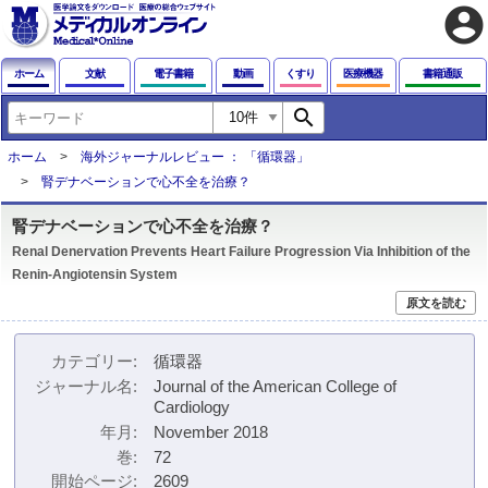
account_circle
ホーム
文献
電子書籍
動画
くすり
医療機器
書籍通販
search
ホーム
海外ジャーナルレビュー ： 「循環器」
腎デナベーションで心不全を治療？
腎デナベーションで心不全を治療？
Renal Denervation Prevents Heart Failure Progression Via Inhibition of the
Renin-Angiotensin System
原文を読む
カテゴリー
循環器
ジャーナル名
Journal of the American College of
Cardiology
年月
November 2018
巻
72
開始ページ
2609