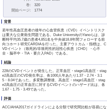
巻
320
開始ページ
1774
背景
若年性高血圧患者の後年の心血管疾患（CVD）イベントリスク
は重大な公衆衛生問題である。Duke UniversityのYanoらは、診
断時平均35.7歳の患者4,851名を中央値18.8年間フォローする前
向コホート研究CARDIAを行った。主要アウトカム・指標は、C
VDイベント（致死的/非致死性的冠性心疾患［CHD］・心不
全・脳卒中・TIA・要介入PAD）である。
結論
228のCVDイベントが発生した。正常血圧・stage1高血圧・stag
e2高血圧のCVD発生率は、各1000人年あたり1.37・2.74・3.1
5・8.04であった。多変数調整後、高血圧・stage1高血圧・stag
e2高血圧の正常血圧に対するCVDイベントのハザード比は、各
1.67・1.75・3.49であった。
評価
ACC/AHA2017ガイドラインによる分類で研究間比較が容易にな