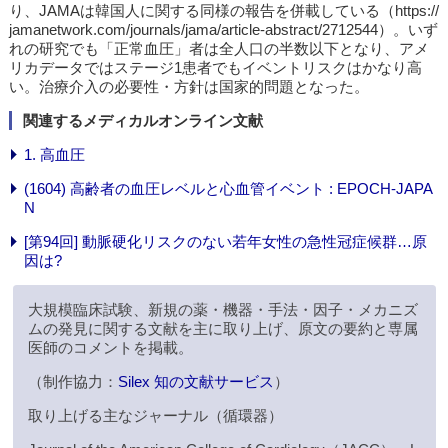
り、JAMAは韓国人に関する同様の報告を併載している（https://
jamanetwork.com/journals/jama/article-abstract/2712544）。いず
れの研究でも「正常血圧」者は全人口の半数以下となり、アメ
リカデータではステージ1患者でもイベントリスクはかなり高
い。治療介入の必要性・方針は国家的問題となった。
関連するメディカルオンライン文献
1. 高血圧
(1604) 高齢者の血圧レベルと心血管イベント : EPOCH-JAPA
N
[第94回] 動脈硬化リスクのない若年女性の急性冠症候群…原
因は?
大規模臨床試験、新規の薬・機器・手法・因子・メカニズ
ムの発見に関する文献を主に取り上げ、原文の要約と専属
医師のコメントを掲載。
（制作協力：
Silex 知の文献サービス
）
取り上げる主なジャーナル（循環器）