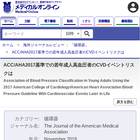
account_circle
ホーム
文献
電子書籍
動画
くすり
医療機器
書籍通販
search
ホーム
海外ジャーナルレビュー ： 「循環器」
ACC/AHA2017基準での若年成人高血圧者のCVDイベントリスクは
ACC/AHA2017基準での若年成人高血圧者のCVDイベントリス
クは
Association of Blood Pressure Classification in Young Adults Using the
2017 American College of Cardiology/American Heart Association Blood
Pressure Guideline With Cardiovascular Events Later in Life
原文を読む
カテゴリー
循環器
ジャーナル名
The Journal of the American Medical
Association
年月
November 2018