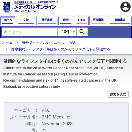
account_circle
ホーム
文献
電子書籍
動画
くすり
医療機器
書籍通販
search
ホーム
海外ジャーナルレビュー ： 「がん」
健康的なライフスタイルは多くのがんでリスク低下と関連する
健康的なライフスタイルは多くのがんでリスク低下と関連する
Adherence to the 2018 World Cancer Research Fund (WCRF)/American
Institute for Cancer Research (AICR) Cancer Prevention
Recommendations and risk of 14 lifestyle-related cancers in the UK
Biobank prospective cohort study
原文を読む
カテゴリー
がん
ジャーナル名
BMC Medicine
年月
November 2023
巻
21