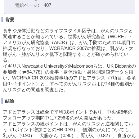
開始ページ
407
背景
食事や身体活動などのライフスタイル因子は、がんのリスクと
関連することが知られている。世界がん研究基金（WCRF）・
アメリカがん研究協会（AICR）は、がん予防のための10項目の
推奨を行なっており、WCRF/AICR 2007の推奨は、乳がん・大
腸がん・肺がんリスク低下と関連することが確かめられてい
る。
イギリスNewcastle UniversityのMalcomsonらは、UK Biobankの
参加者（n=94,778）の食事・身体活動・身体測定値データを用
い、WCRF/AICR 2018推奨事項のアドヒアランス（7項目、各項
目0～1ポイント）と、すべてのがんリスクおよび14種の個別が
んリスクとの関連を調査した。
結論
アドヒアランスは総合で平均3.8ポイントであり、中央値8年の
フォローアップ期間中に7,296名のがん発症があった。
アドヒアランスの総ポイントは、がんのリスクと逆相関してお
り（1ポイント増加ごとのHR 0.93）、個別のがんについても、
乳がん（0.90）、大腸がん（0.90）、腎がん（0.82）、食道がん