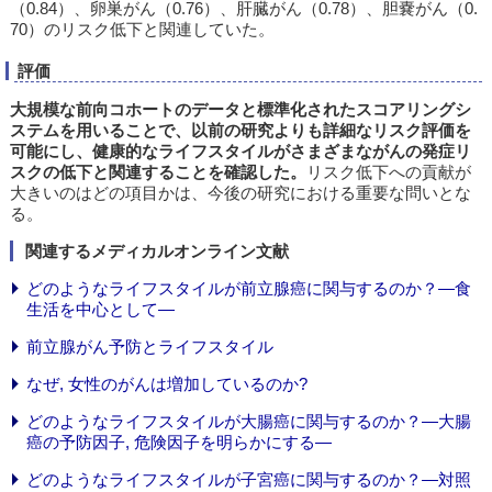
（0.84）、卵巣がん（0.76）、肝臓がん（0.78）、胆嚢がん（0.
70）のリスク低下と関連していた。
評価
大規模な前向コホートのデータと標準化されたスコアリングシ
ステムを用いることで、以前の研究よりも詳細なリスク評価を
可能にし、健康的なライフスタイルがさまざまながんの発症リ
スクの低下と関連することを確認した。
リスク低下への貢献が
大きいのはどの項目かは、今後の研究における重要な問いとな
る。
関連するメディカルオンライン文献
どのようなライフスタイルが前立腺癌に関与するのか？―食
生活を中心として―
前立腺がん予防とライフスタイル
なぜ, 女性のがんは増加しているのか?
どのようなライフスタイルが大腸癌に関与するのか？―大腸
癌の予防因子, 危険因子を明らかにする―
どのようなライフスタイルが子宮癌に関与するのか？―対照