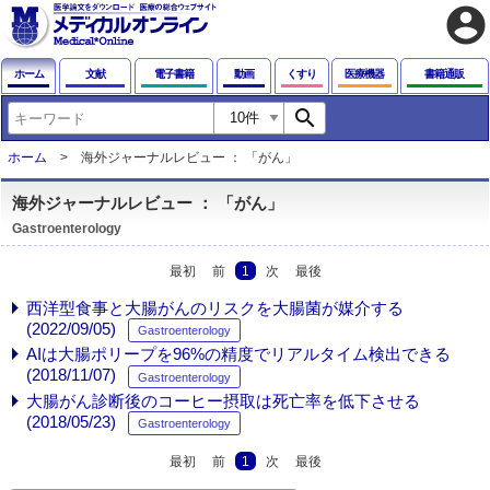
account_circle
ホーム
文献
電子書籍
動画
くすり
医療機器
書籍通販
search
ホーム
海外ジャーナルレビュー ： 「がん」
海外ジャーナルレビュー ： 「がん」
Gastroenterology
最初
前
1
次
最後
西洋型食事と大腸がんのリスクを大腸菌が媒介する
(2022/09/05)
Gastroenterology
AIは大腸ポリープを96%の精度でリアルタイム検出できる
(2018/11/07)
Gastroenterology
大腸がん診断後のコーヒー摂取は死亡率を低下させる
(2018/05/23)
Gastroenterology
最初
前
1
次
最後