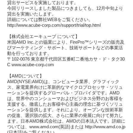
貸出サービスを実施しております。
今回リリースしました製品につきましても、12月中旬より
貸出を実施いたします。
詳細については弊社WEBをご覧ください。
http://www.acube-corp.com/support/trial/top.html
【株式会社エーキューブ について】
米国AMD Inc.との協業により、FirePro™シリーズの販売及
びマーケティング・サポート、技術サポートなどの事業活
動を行っております。
〒102-0076 東京都千代田区五番町二番地カサ・ド・タク30
C www.acube-corp.com
【AMDについて】
AMD(NYSE:AMD)は、コンピュータ業界、グラフィック
ス、家電業界向けに革新的なマイクロプロセッサ・ソリュ
ーションを提供するグローバル・プロバイダです。AMD
は、世界中のコンシューマおよびビジネス分野のお客様を
支援する、徹底したお客様中心主義の理念に基づくソリュ
ーションを提供します。それにより、オープンな技術革新
の促進、選択肢の拡大、さらに業界の発展に向けて努力し
ます。日本AMD株式会社は、AMDの日本法人です。詳細に
ついては、www.amd.com(英語)または http://www.amd.co.jp
(日本語)をご覧ください。