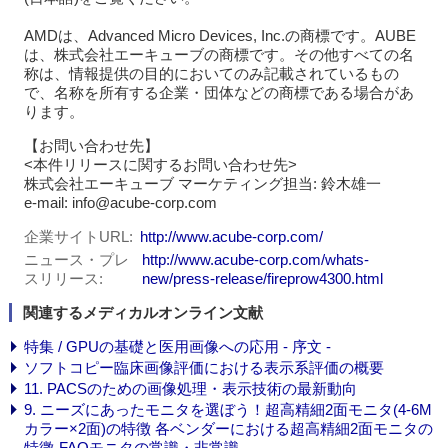
AMDは、Advanced Micro Devices, Inc.の商標です。AUBE
は、株式会社エーキューブの商標です。その他すべての名
称は、情報提供の目的においてのみ記載されているもの
で、名称を所有する企業・団体などの商標である場合があ
ります。
【お問い合わせ先】
<本件リリースに関するお問い合わせ先>
株式会社エーキューブ マーケティング担当: 鈴木雄一
e-mail: info@acube-corp.com
企業サイトURL
http://www.acube-corp.com/
ニュース・プレ
http://www.acube-corp.com/whats-
スリリース
new/press-release/fireprow4300.html
関連するメディカルオンライン文献
特集 / GPUの基礎と医用画像への応用 - 序文 -
ソフトコピー臨床画像評価における表示系評価の概要
11. PACSのための画像処理・表示技術の最新動向
9. ニーズにあったモニタを選ぼう！超高精細2面モニタ(4-6M
カラー×2面)の特徴 各ベンダーにおける超高精細2面モニタの
特徴-FAQモニタの常識・非常識-