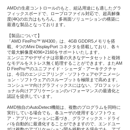
AMDの生産コントロールのもと、組込用途にも適したグラ
フィックスボードで、ロープロファイル対応で、超高解像
度(4K)の出力はもちろん、多画面ソリューションの構築に
最適な製品となっております。
【製品について】
「AMD FirePro™ W4300」は、4GB GDDR5メモリを搭
載、4つのMini DisplayPort コネクタを搭載しており、各々
で最大解像度4096×2160をサポートいたします。
エンジニアやデザイナは容量の大きなデータセットと複雑
なモデルをストレス無く処理することができます。またAM
D FirePro™のユニファイド・シェーダ・アーキテクチャ
は、今日のエンジニアリング・ソフトウェアやアニメーシ
ョン・ソフトウェアのスループットを極限まで高めます。
コンシューマ向けグラフィックスにはない、プロフェッシ
ョナル向けアプリケーションのパフォーマンスの最適化と
認証を提供しています。
AMD独自のAutoDetect機能は、複数のプログラムを同時に
実行している場合でも、各ユーザの使用するソフトウェ
ア・アプリケーションに基づき、グラフィックス・ドライ
バを自動的に最適化することができますので、エンドユー
ザは複数のアプリケーション間を移動する場合でも、アプ