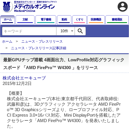
account_circle
ホーム
文献
電子書籍
動画
くすり
医療機器
書籍通販
search
ホーム
ニュース・プレスリリース
ニュース・プレスリリース記事詳細
最新GPUチップ搭載 4画面出力、LowProfile対応グラフィック
スボード 「AMD FirePro™ W4300 」をリリース
株式会社エーキューブ
2015年12月2日
【概要】
株式会社エーキューブ(本社:東京都千代田区、代表取締役:
武藤和彦)は、3Dグラフィック アクセラレータ AMD FirePr
o™ 3D Graphicsシリーズより、ロープロファイル対応、P
CI Express 3.0×16バス対応、Mini DisplayPortを搭載したア
クセラレータ「AMD FirePro™ W4300」を発表いたしまし
た。