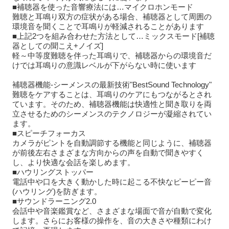
■補聴器を使った音響療法には…マイクロホンモード
難聴と耳鳴り双方の症状がある場合、補聴器として周囲の
環境音を聞くことで耳鳴りが軽減されることがあります
■上記2つを組み合わせた方法として…ミックスモード[補聴
器としての聞こえ+ノイズ]
軽～中等度難聴を伴った耳鳴りで、補聴器からの環境音だ
けでは耳鳴りの意識レベルが下がらない時に使います
補聴器機能-シーメンスの最新技術"BestSound Technology"
難聴をケアすることは、耳鳴りのケアにもつながるとされ
ています。そのため、補聴器機能は快適性と聞き取りを両
立させるためのシーメンスのテクノロジーが凝縮されてい
ます。
■スピーチフォーカス
カメラがピントを自動調節する機能と同じように、補聴器
が前後左右さまざまな方向からの声を自動で聞きやすく
し、より快適な会話を楽しめます。
■ハウリングストッパー
電話中や口を大きく動かした時に起こる不快なピーピー音
(ハウリング)を防ぎます。
■サウンドラーニング2.0
会話中や音楽鑑賞など、さまざまな場面で音が自動で変化
します。さらにお客様の操作を、音の大きさや種類にわけ