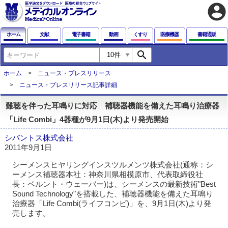
account_circle
ホーム
文献
電子書籍
動画
くすり
医療機器
書籍通販
search
ホーム
ニュース・プレスリリース
ニュース・プレスリリース記事詳細
難聴を伴った耳鳴りに対応 補聴器機能を備えた耳鳴り治療器
「Life Combi」4器種が9月1日(木)より発売開始
シバントス株式会社
2011年9月1日
シーメンスヒヤリングインスツルメンツ株式会社(通称：シ
ーメンス補聴器本社：神奈川県相模原市、代表取締役社
長：ベルント・ウェーバー)は、シーメンスの最新技術"Best
Sound Technology"を搭載した、補聴器機能を備えた耳鳴り
治療器「Life Combi(ライフコンビ)」を、9月1日(木)より発
売します。