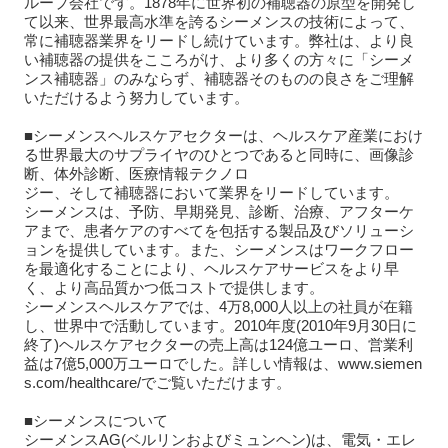
ループ会社です。1878年に世界初の補聴器の原型を開発し
て以来、世界最高水準を誇るシーメンスの技術によって、
常に補聴器業界をリードし続けています。弊社は、より良
い補聴器の提供をこころがけ、より多くの方々に「シーメ
ンス補聴器」のみならず、補聴器そのものの良さをご理解
いただけるよう努力しています。
■シーメンスヘルスケアセクターは、ヘルスケア産業におけ
る世界最大のサプライヤのひとつであると同時に、画像診
断、体外診断、医療情報テクノロ
ジー、そして補聴器において業界をリードしています。
シーメンスは、予防、早期発見、診断、治療、アフターケ
アまで、患者ケアのすべてを包括する製品及びソリューシ
ョンを提供しています。また、シーメンスはワークフロー
を最適化することにより、ヘルスケアサービスをより早
く、より高品質かつ低コストで提供します。
シーメンスヘルスケアでは、4万8,000人以上の社員が在籍
し、世界中で活動しています。2010年度(2010年9月30日に
終了)ヘルスケアセクターの売上高は124億ユーロ、営業利
益は7億5,000万ユーロでした。詳しい情報は、www.siemen
s.com/healthcare/でご覧いただけます。
■シーメンスについて
シーメンスAG(ベルリンおよびミュンヘン)は、電気・エレ