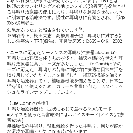
apy)の有効性が様々な研究で示されています。TRTとは、
医師のカウンセリングと心地よいノイズ(治療音)を発生させ
る耳鳴り治療器の使用により、耳鳴りを意識させないよう
に訓練する治療法です。慢性の耳鳴りに有効とされ、「約8
割の適用者に
※
効果があった」と報告されています
。
※関谷芳正、松田太志、高橋真理子他：耳鳴りに対する新
しい治療法・TRT(療法)、耳鼻臨床95：6;639～646、2002
<ニーズに応えたシーメンスの耳鳴り治療器LifeCombi>
耳鳴りには難聴を伴うものが多く、補聴器機能を備えた耳
鳴り治療器に高いニーズがありました。Life Combiはそのニ
ーズに応えた、耳鳴りの苦痛に悩む方に快適な日常生活を
取り戻していただくことを目指した「補聴器機能を備えた
耳鳴り治療器」です。補聴器機能を備えることで、日常生
活を通して使えるため、カラーも豊富に揃え、スタイリッ
シュなラインナップにしています。
【Life Combiの特徴】
耳鳴り治療器機能―症状に応じて選べる3つのモード
■ノイズを使った音響療法には…ノイズモード[ノイズ(治療
音)のみ]
無難聴性の耳鳴り、軽度難聴を伴った耳鳴り、周りが静か
な環境で耳鳴りが気になる時に使います