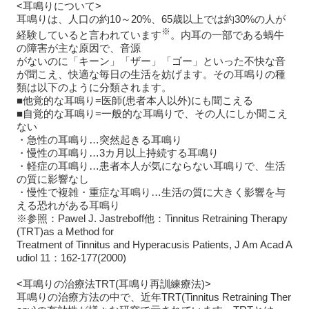
<耳鳴りについて>
耳鳴りは、人口の約10～20%、65歳以上では約30%の人が
※
経験していると言われています
。内耳の一部である蝸牛
の障害が主な原因で、音源
がないのに「キーン」「ザー」「ゴー」といった不快な音
が聞こえ、快適な毎日の生活を妨げます。その耳鳴りの種
類は以下のように分類されます。
■他覚的な耳鳴り=医師(患者本人以外)にも聞こえる
■自覚的な耳鳴り=一般的な耳鳴りで、その人にしか聞こえ
ない
・急性の耳鳴り…突然起きる耳鳴り
・慢性の耳鳴り…3カ月以上持続する耳鳴り
・軽症の耳鳴り…患者本人が気にならない耳鳴りで、生活
の質に影響なし
・慢性で複雑・重症な耳鳴り…生活の質に大きく影響を与
える恐れがある耳鳴り
※参照：Pawel J. Jastreboff他：Tinnitus Retraining Therapy
(TRT)as a Method for
Treatment of Tinnitus and Hyperacusis Patients, J Am Acad A
udiol 11：162-177(2000)
<耳鳴りの治療法TRT(耳鳴り再訓練療法)>
耳鳴りの治療方法の中で、近年TRT(Tinnitus Retraining Ther