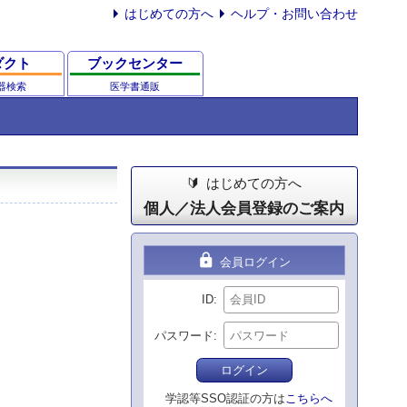
はじめての方へ
ヘルプ・お問い合わせ
ダクト
ブックセンター
器検索
医学書通販
はじめての方へ
個人／法人会員登録のご案内
lock
会員ログイン
ID
パスワード
ログイン
学認等SSO認証の方は
こちらへ