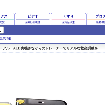
ックス
ビデオ
くすり
プロ
閲覧
医療動画視聴
医薬品検索
医療機
ch
記事詳細
ューアル AED実機さながらのトレーナーでリアルな救命訓練を