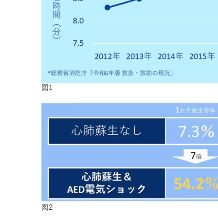
図1
図2