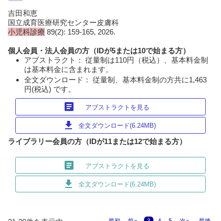
吉田和恵
国立成育医療研究センター皮膚科
小児科診療
89(2): 159-165, 2026.
個人会員・法人会員の方（IDが5または10で始まる方）
アブストラクト： 従量制は110円（税込）、基本料金制
は基本料金に含まれます。
全文ダウンロード： 従量制、基本料金制の方共に1,463
円(税込) です。
article
アブストラクトを見る
download
全文ダウンロード(6.24MB)
ライブラリー会員の方（IDが11または12で始まる方）
article
アブストラクトを見る
download
全文ダウンロード(6.24MB)
最初
前へ
3
4
5
次へ
最後