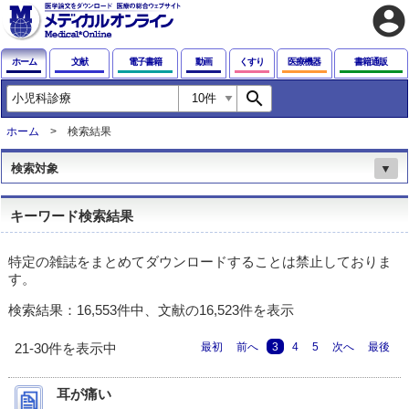
account_circle
ホーム
文献
電子書籍
動画
くすり
医療機器
書籍通販
search
ホーム
検索結果
検索対象
▼
キーワード検索結果
特定の雑誌をまとめてダウンロードすることは禁止しておりま
す。
検索結果：16,553件中、文献の16,523件を表示
最初
前へ
3
4
5
次へ
最後
21-30件を表示中
耳が痛い