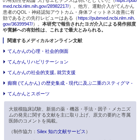
の有効性を結論づけるエビデンスは弱いとしていた（
https://pub
med.ncbi.nlm.nih.gov/28982217/
）。他方、運動介入がてんかん
患者のQOL・神経認知アウトカム・身体フィットネス改善に有
効であるとの先行レビューはある（
https://pubmed.ncbi.nlm.nih.
gov/36399947/
）。
本研究で報告されたヨガ介入による発作頻度
や寛解への有効性は、これまで最大とみられる。
関連するメディカルオンライン文献
てんかんの心理・社会的側面
てんかんリハビリテーション
てんかんの社会的支援, 就労支援
癲癇 (てんかん) の歴史集成 - 現代に及ぶ二重のスティグマ -
てんかんとスポーツ
大規模臨床試験、新規の薬・機器・手法・因子・メカニズ
ムの発見に関する文献を主に取り上げ、原文の要約と専属
医師のコメントを掲載。
（制作協力：
Silex 知の文献サービス
）