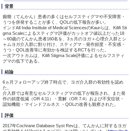
背景
癲癇（てんかん）患者の多くはセルフスティグマや不安障害・
うつを併発することが多く、QOLの低下報告が多い。
インドAll India Institute of Medical SciencesのKaurらは、Kilifi Sti
gma Scaleによるスティグマ評価がカットオフ値以上だった18
～60歳のてんかん患者160名を、3ヵ月のヨガ＋心理介入群とシ
ャムヨガ介入群に割り付け、スティグマ・発作頻度・不安感・
うつ・QOL改善等に有効かを検証するRCTを行った。
一次アウトカムは、Kilifi Stigma Scale評価によるセルフスティ
グマの低下である。
結論
6ヵ月フォローアップ終了時点で、ヨガ介入群の有効性を認め
た。
介入群では有意なセルフスティグマの低下が報告され、また発
作の頻度低減（OR 4.11）・寛解（OR 7.4）および不安症状・
認知機能・マインドフルネス ・QOLの改善も観察された。
評価
2017年Cochrane Database Syst Revは、てんかんに対するヨガ