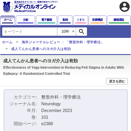
account_circle
ホーム
文献
電子書籍
動画
くすり
医療機器
書籍通販
search
ホーム
海外ジャーナルレビュー ： 「整形外科・理学療法」
成人てんかん患者へのヨガ介入は有効
成人てんかん患者へのヨガ介入は有効
Effectiveness of Yoga Intervention in Reducing Felt Stigma in Adults With
Epilepsy: A Randomized Controlled Trial
原文を読む
カテゴリー
整形外科・理学療法
ジャーナル名
Neurology
年月
December 2023
巻
101
開始ページ
e2388