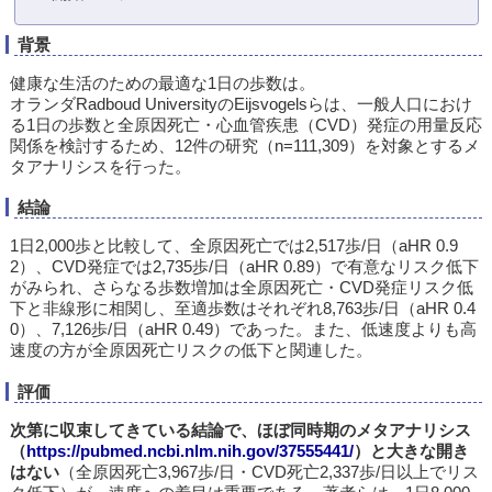
背景
健康な生活のための最適な1日の歩数は。
オランダRadboud UniversityのEijsvogelsらは、一般人口におけ
る1日の歩数と全原因死亡・心血管疾患（CVD）発症の用量反応
関係を検討するため、12件の研究（n=111,309）を対象とするメ
タアナリシスを行った。
結論
1日2,000歩と比較して、全原因死亡では2,517歩/日（aHR 0.9
2）、CVD発症では2,735歩/日（aHR 0.89）で有意なリスク低下
がみられ、さらなる歩数増加は全原因死亡・CVD発症リスク低
下と非線形に相関し、至適歩数はそれぞれ8,763歩/日（aHR 0.4
0）、7,126歩/日（aHR 0.49）であった。また、低速度よりも高
速度の方が全原因死亡リスクの低下と関連した。
評価
次第に収束してきている結論で、ほぼ同時期のメタアナリシス
（
https://pubmed.ncbi.nlm.nih.gov/37555441/
）と大きな開き
はない
（全原因死亡3,967歩/日・CVD死亡2,337歩/日以上でリス