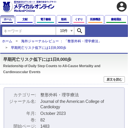
account_circle
ホーム
文献
電子書籍
動画
くすり
医療機器
書籍通販
search
ホーム
海外ジャーナルレビュー ： 「整形外科・理学療法」
早期死亡リスク低下には1日8,000歩
早期死亡リスク低下には1日8,000歩
Relationship of Daily Step Counts to All-Cause Mortality and
Cardiovascular Events
原文を読む
カテゴリー
整形外科・理学療法
ジャーナル名
Journal of the American College of
Cardiology
年月
October 2023
巻
82
開始ページ
1483