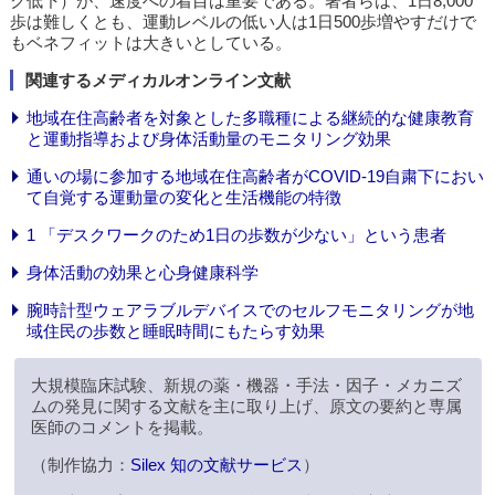
ク低下）が、速度への着目は重要である。著者らは、1日8,000
歩は難しくとも、運動レベルの低い人は1日500歩増やすだけで
もベネフィットは大きいとしている。
関連するメディカルオンライン文献
地域在住高齢者を対象とした多職種による継続的な健康教育
と運動指導および身体活動量のモニタリング効果
通いの場に参加する地域在住高齢者がCOVID-19自粛下におい
て自覚する運動量の変化と生活機能の特徴
1 「デスクワークのため1日の歩数が少ない」という患者
身体活動の効果と心身健康科学
腕時計型ウェアラブルデバイスでのセルフモニタリングが地
域住民の歩数と睡眠時間にもたらす効果
大規模臨床試験、新規の薬・機器・手法・因子・メカニズ
ムの発見に関する文献を主に取り上げ、原文の要約と専属
医師のコメントを掲載。
（制作協力：
Silex 知の文献サービス
）